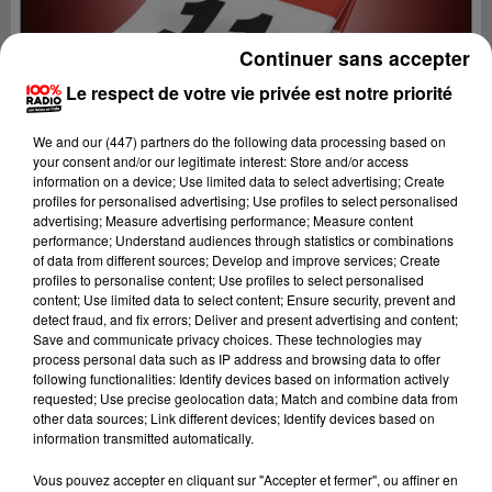
Continuer sans accepter
Le respect de votre vie privée est notre priorité
We and
our (447) partners
do the following data processing based on
your consent and/or our legitimate interest: Store and/or access
information on a device; Use limited data to select advertising; Create
profiles for personalised advertising; Use profiles to select personalised
advertising; Measure advertising performance; Measure content
performance; Understand audiences through statistics or combinations
of data from different sources; Develop and improve services; Create
profiles to personalise content; Use profiles to select personalised
content; Use limited data to select content; Ensure security, prevent and
detect fraud, and fix errors; Deliver and present advertising and content;
Lecture (1 min 15 sec)
Save and communicate privacy choices. These technologies may
process personal data such as IP address and browsing data to offer
following functionalities: Identify devices based on information actively
requested; Use precise geolocation data; Match and combine data from
other data sources; Link different devices; Identify devices based on
100%
information transmitted automatically.
100% Radio l'agenda de l'Aude
Vous pouvez accepter en cliquant sur "Accepter et fermer", ou affiner en