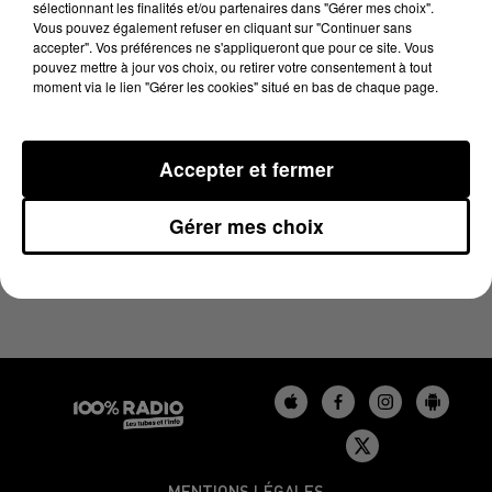
sélectionnant les finalités et/ou partenaires dans "Gérer mes choix".
10 décembre 2023 - 1 min 15 sec
Vous pouvez également refuser en cliquant sur "Continuer sans
L'AGENDA DE L'AUDE DU 10/12/2023 À 09H42
accepter". Vos préférences ne s'appliqueront que pour ce site. Vous
pouvez mettre à jour vos choix, ou retirer votre consentement à tout
moment via le lien "Gérer les cookies" situé en bas de chaque page.
L'agenda de l'Aude
Accepter et fermer
Gérer mes choix
MENTIONS LÉGALES