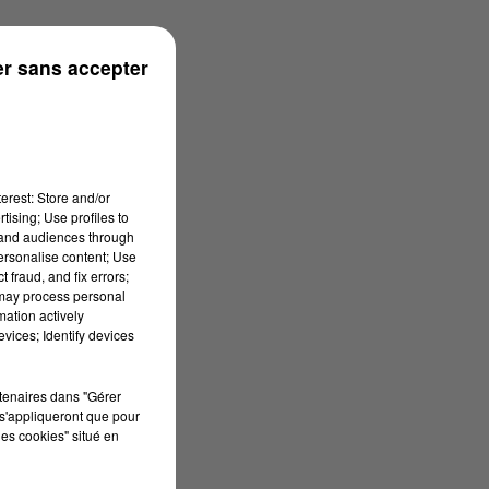
r sans accepter
erest: Store and/or
tising; Use profiles to
tand audiences through
personalise content; Use
 fraud, and fix errors;
 may process personal
mation actively
vices; Identify devices
rtenaires dans "Gérer
s'appliqueront que pour
les cookies" situé en