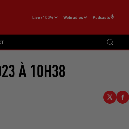
Live :
100%
Webradios
Podcasts
CT
023 À 10H38