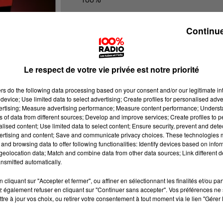
100% Radio l'agenda de l'Aude
Continue
Le respect de votre vie privée est notre priorité
ers
do the following data processing based on your consent and/or our legitimate int
device; Use limited data to select advertising; Create profiles for personalised adver
vertising; Measure advertising performance; Measure content performance; Unders
ns of data from different sources; Develop and improve services; Create profiles to 
alised content; Use limited data to select content; Ensure security, prevent and detect
ertising and content; Save and communicate privacy choices. These technologies
and browsing data to offer following functionalities: Identify devices based on infor
eolocation data; Match and combine data from other data sources; Link different de
nsmitted automatically.
cliquant sur "Accepter et fermer", ou affiner en sélectionnant les finalités et/ou pa
 également refuser en cliquant sur "Continuer sans accepter". Vos préférences ne 
tre à jour vos choix, ou retirer votre consentement à tout moment via le lien "Gérer 