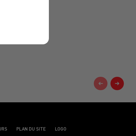
URS
PLAN DU SITE
LOGO