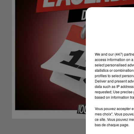
We and
our (447) partn
access information on a 
select personalised ad
statistics or combinatio
profiles to select person
Deliver and present adv
data such as IP address 
requested; Use precise g
based on information tra
Vous pouvez accepter en 
mes choix". Vous pouvez
ce site. Vous pouvez met
bas de chaque page.