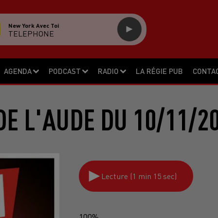
New York Avec Toi
TELEPHONE
AGENDA
PODCAST
RADIO
LA RÉGIE PUB
CONTA
E L'AUDE DU 10/11/2
Lecture (1 min 15 sec)
100%