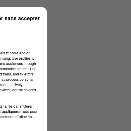
r sans accepter
erest: Store and/or
tising; Use profiles to
tand audiences through
personalise content; Use
 fraud, and fix errors;
 may process personal
mation actively
vices; Identify devices
rtenaires dans "Gérer
s'appliqueront que pour
les cookies" situé en