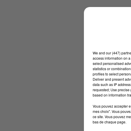
We and
our (447) partn
access information on a 
select personalised ad
statistics or combinatio
profiles to select person
Deliver and present adv
data such as IP address 
requested; Use precise g
based on information tra
Vous pouvez accepter en 
mes choix". Vous pouvez
ce site. Vous pouvez met
bas de chaque page.