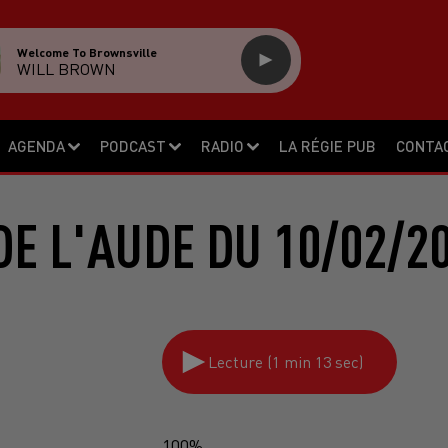
Welcome To Brownsville
WILL BROWN
AGENDA
PODCAST
RADIO
LA RÉGIE PUB
CONTA
E L'AUDE DU 10/02/2
Lecture (1 min 13 sec)
100%