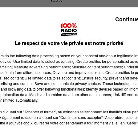
100% Radio l'agenda de l'Aude
Continue
Le respect de votre vie privée est notre priorité
ers
do the following data processing based on your consent and/or our legitimate int
device; Use limited data to select advertising; Create profiles for personalised adver
vertising; Measure advertising performance; Measure content performance; Unders
ns of data from different sources; Develop and improve services; Create profiles to 
alised content; Use limited data to select content; Ensure security, prevent and detect
ertising and content; Save and communicate privacy choices. These technologies
and browsing data to offer following functionalities: Identify devices based on infor
eolocation data; Match and combine data from other data sources; Link different de
nsmitted automatically.
cliquant sur "Accepter et fermer", ou affiner en sélectionnant les finalités et/ou pa
 également refuser en cliquant sur "Continuer sans accepter". Vos préférences ne 
tre à jour vos choix, ou retirer votre consentement à tout moment via le lien "Gérer 