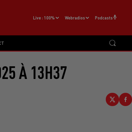
Live :
100%
Webradios
Podcasts
CT
025 À 13H37