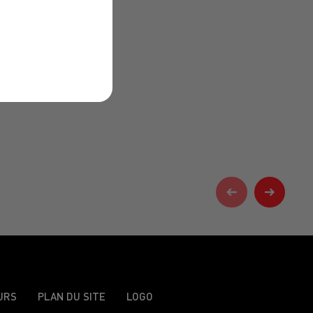
URS
PLAN DU SITE
LOGO