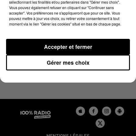
sélectionnant les finalités et/ou partenaires dans "Gérer mes choix".
10 février 2025 - 1 min 13 sec
Vous pouvez également refuser en cliquant sur "Continuer sans
L'AGENDA DE L'AUDE DU 10/02/2025 À 06H47
accepter". Vos préférences ne s'appliqueront que pour ce site. Vous
pouvez mettre à jour vos choix, ou retirer votre consentement à tout
moment via le lien "Gérer les cookies" situé en bas de chaque page.
L'agenda de l'Aude
Accepter et fermer
Gérer mes choix
MENTIONS LÉGALES