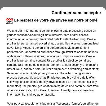
Continuer sans accepter
Le respect de votre vie privée est notre priorité
We and
our (447) partners
do the following data processing based on
your consent and/or our legitimate interest: Store and/or access
information on a device; Use limited data to select advertising; Create
profiles for personalised advertising; Use profiles to select personalised
advertising; Measure advertising performance; Measure content
performance; Understand audiences through statistics or combinations
of data from different sources; Develop and improve services; Create
profiles to personalise content; Use profiles to select personalised
content; Use limited data to select content; Ensure security, prevent and
detect fraud, and fix errors; Deliver and present advertising and content;
Lecture (1 min 13 sec)
Save and communicate privacy choices. These technologies may
process personal data such as IP address and browsing data to offer
following functionalities: Identify devices based on information actively
requested; Use precise geolocation data; Match and combine data from
other data sources; Link different devices; Identify devices based on
100%
information transmitted automatically.
100% Radio l'agenda de l'Aude
Vous pouvez accepter en cliquant sur "Accepter et fermer", ou affiner en