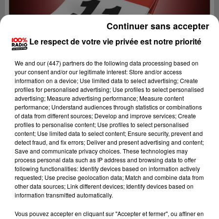
Continuer sans accepter
Le respect de votre vie privée est notre priorité
We and
our (447) partners
do the following data processing based on
your consent and/or our legitimate interest: Store and/or access
information on a device; Use limited data to select advertising; Create
profiles for personalised advertising; Use profiles to select personalised
advertising; Measure advertising performance; Measure content
performance; Understand audiences through statistics or combinations
of data from different sources; Develop and improve services; Create
profiles to personalise content; Use profiles to select personalised
content; Use limited data to select content; Ensure security, prevent and
detect fraud, and fix errors; Deliver and present advertising and content;
Lecture (1 min 9 sec)
Save and communicate privacy choices. These technologies may
process personal data such as IP address and browsing data to offer
following functionalities: Identify devices based on information actively
requested; Use precise geolocation data; Match and combine data from
other data sources; Link different devices; Identify devices based on
100%
information transmitted automatically.
100% Radio l'agenda de l'Aude
Vous pouvez accepter en cliquant sur "Accepter et fermer", ou affiner en