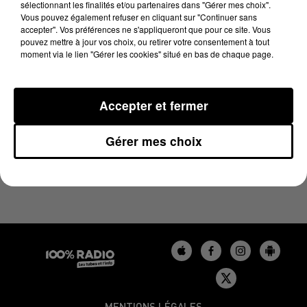
sélectionnant les finalités et/ou partenaires dans "Gérer mes choix".
9 août 2024 - 1 min 9 sec
Vous pouvez également refuser en cliquant sur "Continuer sans
L'AGENDA DE L'AUDE DU 09/08/2024 À 10H39
accepter". Vos préférences ne s'appliqueront que pour ce site. Vous
pouvez mettre à jour vos choix, ou retirer votre consentement à tout
moment via le lien "Gérer les cookies" situé en bas de chaque page.
L'agenda de l'Aude
Accepter et fermer
Gérer mes choix
MENTIONS LÉGALES