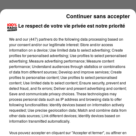
Continuer sans accepter
Le respect de votre vie privée est notre priorité
We and
our (447) partners
do the following data processing based on
your consent and/or our legitimate interest: Store and/or access
information on a device; Use limited data to select advertising; Create
profiles for personalised advertising; Use profiles to select personalised
advertising; Measure advertising performance; Measure content
performance; Understand audiences through statistics or combinations
of data from different sources; Develop and improve services; Create
profiles to personalise content; Use profiles to select personalised
content; Use limited data to select content; Ensure security, prevent and
detect fraud, and fix errors; Deliver and present advertising and content;
Lecture (1 min 16 sec)
Save and communicate privacy choices. These technologies may
process personal data such as IP address and browsing data to offer
following functionalities: Identify devices based on information actively
requested; Use precise geolocation data; Match and combine data from
other data sources; Link different devices; Identify devices based on
100%
information transmitted automatically.
100% Radio l'agenda de l'Aude
Vous pouvez accepter en cliquant sur "Accepter et fermer", ou affiner en