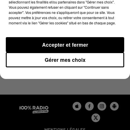
sélectionnant les finalités et/ou partenaires dans "Gérer mes choix".
9 avril 2025 - 1 min 16 sec
Vous pouvez également refuser en cliquant sur "Continuer sans
L'AGENDA DE L'AUDE DU 09/04/2025 À 06H47
accepter". Vos préférences ne s'appliqueront que pour ce site. Vous
pouvez mettre à jour vos choix, ou retirer votre consentement à tout
moment via le lien "Gérer les cookies" situé en bas de chaque page.
L'agenda de l'Aude
Accepter et fermer
Gérer mes choix
MENTIONS LÉGALES