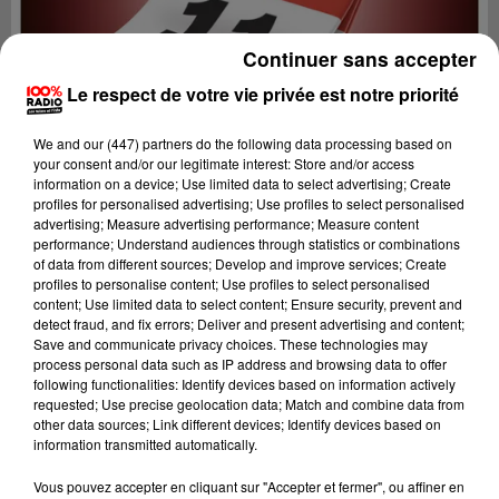
Continuer sans accepter
Le respect de votre vie privée est notre priorité
We and
our (447) partners
do the following data processing based on
your consent and/or our legitimate interest: Store and/or access
information on a device; Use limited data to select advertising; Create
profiles for personalised advertising; Use profiles to select personalised
advertising; Measure advertising performance; Measure content
performance; Understand audiences through statistics or combinations
of data from different sources; Develop and improve services; Create
profiles to personalise content; Use profiles to select personalised
content; Use limited data to select content; Ensure security, prevent and
detect fraud, and fix errors; Deliver and present advertising and content;
Lecture (1 min 14 sec)
Save and communicate privacy choices. These technologies may
process personal data such as IP address and browsing data to offer
following functionalities: Identify devices based on information actively
requested; Use precise geolocation data; Match and combine data from
other data sources; Link different devices; Identify devices based on
100%
information transmitted automatically.
100% Radio l'agenda de l'Aude
Vous pouvez accepter en cliquant sur "Accepter et fermer", ou affiner en