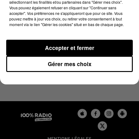
sélectionnant les finalités et/ou partenaires dans "Gérer mes choix".
8 novembre 2024 - 1 min 14 sec
Vous pouvez également refuser en cliquant sur "Continuer sans
L'AGENDA DE L'AUDE DU 08/11/2024 À 07H50
accepter". Vos préférences ne s'appliqueront que pour ce site. Vous
pouvez mettre à jour vos choix, ou retirer votre consentement à tout
moment via le lien "Gérer les cookies" situé en bas de chaque page.
L'agenda de l'Aude
Accepter et fermer
Gérer mes choix
MENTIONS LÉGALES