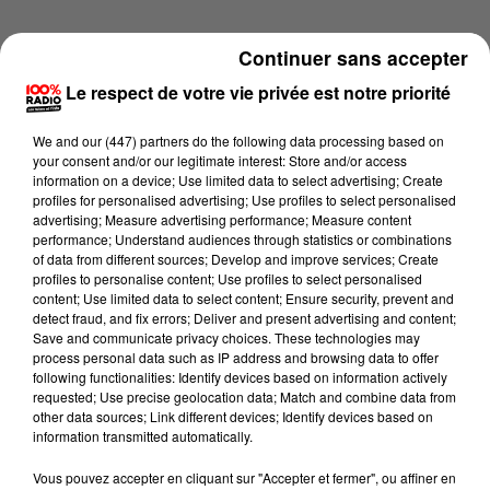
Continuer sans accepter
Le respect de votre vie privée est notre priorité
We and
our (447) partners
do the following data processing based on
your consent and/or our legitimate interest: Store and/or access
information on a device; Use limited data to select advertising; Create
profiles for personalised advertising; Use profiles to select personalised
advertising; Measure advertising performance; Measure content
performance; Understand audiences through statistics or combinations
of data from different sources; Develop and improve services; Create
profiles to personalise content; Use profiles to select personalised
content; Use limited data to select content; Ensure security, prevent and
detect fraud, and fix errors; Deliver and present advertising and content;
Lecture (1 min 14 sec)
Save and communicate privacy choices. These technologies may
process personal data such as IP address and browsing data to offer
following functionalities: Identify devices based on information actively
requested; Use precise geolocation data; Match and combine data from
other data sources; Link different devices; Identify devices based on
100%
information transmitted automatically.
100% Radio l'agenda de l'Aude
Vous pouvez accepter en cliquant sur "Accepter et fermer", ou affiner en