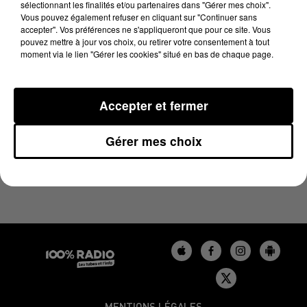
sélectionnant les finalités et/ou partenaires dans "Gérer mes choix".
8 mai 2025 - 1 min 14 sec
Vous pouvez également refuser en cliquant sur "Continuer sans
L'AGENDA DE L'AUDE DU 08/05/2025 À 06H48
accepter". Vos préférences ne s'appliqueront que pour ce site. Vous
pouvez mettre à jour vos choix, ou retirer votre consentement à tout
moment via le lien "Gérer les cookies" situé en bas de chaque page.
L'agenda de l'Aude
Accepter et fermer
Gérer mes choix
MENTIONS LÉGALES