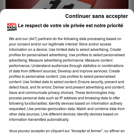
Continuer sans accepter
Le respect de votre vie privée est notre priorité
We and
our (447) partners
do the following data processing based on
your consent and/or our legitimate interest: Store and/or access
information on a device; Use limited data to select advertising; Create
profiles for personalised advertising; Use profiles to select personalised
advertising; Measure advertising performance; Measure content
performance; Understand audiences through statistics or combinations
of data from different sources; Develop and improve services; Create
profiles to personalise content; Use profiles to select personalised
content; Use limited data to select content; Ensure security, prevent and
detect fraud, and fix errors; Deliver and present advertising and content;
Lecture (1 min 15 sec)
Save and communicate privacy choices. These technologies may
process personal data such as IP address and browsing data to offer
following functionalities: Identify devices based on information actively
requested; Use precise geolocation data; Match and combine data from
other data sources; Link different devices; Identify devices based on
100%
information transmitted automatically.
100% Radio l'agenda de l'Aude
Vous pouvez accepter en cliquant sur "Accepter et fermer", ou affiner en