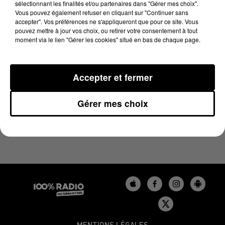
sélectionnant les finalités et/ou partenaires dans "Gérer mes choix".
7 juin 2024 - 1 min 15 sec
Vous pouvez également refuser en cliquant sur "Continuer sans
L'AGENDA DE L'AUDE DU 07/06/2024 À 10H39
accepter". Vos préférences ne s'appliqueront que pour ce site. Vous
pouvez mettre à jour vos choix, ou retirer votre consentement à tout
moment via le lien "Gérer les cookies" situé en bas de chaque page.
L'agenda de l'Aude
Accepter et fermer
Gérer mes choix
MENTIONS LÉGALES