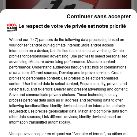
Continuer sans accepter
Le respect de votre vie privée est notre priorité
We and
our (447) partners
do the following data processing based on
your consent and/or our legitimate interest: Store and/or access
information on a device; Use limited data to select advertising; Create
profiles for personalised advertising; Use profiles to select personalised
advertising; Measure advertising performance; Measure content
performance; Understand audiences through statistics or combinations
of data from different sources; Develop and improve services; Create
profiles to personalise content; Use profiles to select personalised
content; Use limited data to select content; Ensure security, prevent and
detect fraud, and fix errors; Deliver and present advertising and content;
Lecture (1 min 13 sec)
Save and communicate privacy choices. These technologies may
process personal data such as IP address and browsing data to offer
following functionalities: Identify devices based on information actively
requested; Use precise geolocation data; Match and combine data from
other data sources; Link different devices; Identify devices based on
100%
information transmitted automatically.
100% Radio l'agenda de l'Aude
Vous pouvez accepter en cliquant sur "Accepter et fermer", ou affiner en