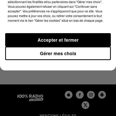
sélectionnant les finalités et/ou partenaires dans "Gérer mes choix".
7 janvier 2025 - 1 min 13 sec
Vous pouvez également refuser en cliquant sur "Continuer sans
L'AGENDA DE L'AUDE DU 07/01/2025 À 06H47
accepter". Vos préférences ne s'appliqueront que pour ce site. Vous
pouvez mettre à jour vos choix, ou retirer votre consentement à tout
moment via le lien "Gérer les cookies" situé en bas de chaque page.
L'agenda de l'Aude
Accepter et fermer
Gérer mes choix
MENTIONS LÉGALES