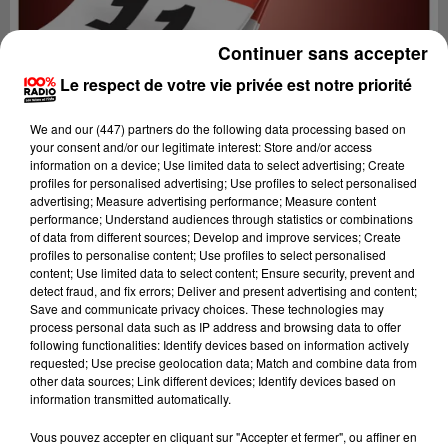
Continuer sans accepter
Le respect de votre vie privée est notre priorité
We and
our (447) partners
do the following data processing based on
your consent and/or our legitimate interest: Store and/or access
information on a device; Use limited data to select advertising; Create
profiles for personalised advertising; Use profiles to select personalised
advertising; Measure advertising performance; Measure content
performance; Understand audiences through statistics or combinations
of data from different sources; Develop and improve services; Create
profiles to personalise content; Use profiles to select personalised
content; Use limited data to select content; Ensure security, prevent and
detect fraud, and fix errors; Deliver and present advertising and content;
Lecture (1 min 14 sec)
Save and communicate privacy choices. These technologies may
process personal data such as IP address and browsing data to offer
following functionalities: Identify devices based on information actively
requested; Use precise geolocation data; Match and combine data from
other data sources; Link different devices; Identify devices based on
100%
information transmitted automatically.
100% Radio l'agenda de l'Aude
Vous pouvez accepter en cliquant sur "Accepter et fermer", ou affiner en