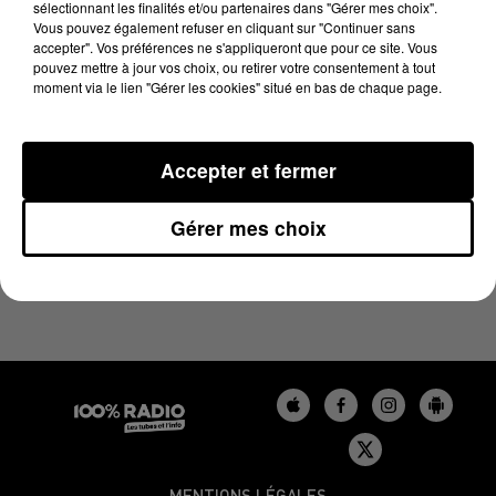
sélectionnant les finalités et/ou partenaires dans "Gérer mes choix".
6 avril 2025 - 1 min 14 sec
Vous pouvez également refuser en cliquant sur "Continuer sans
L'AGENDA DE L'AUDE DU 06/04/2025 À 07H44
accepter". Vos préférences ne s'appliqueront que pour ce site. Vous
pouvez mettre à jour vos choix, ou retirer votre consentement à tout
moment via le lien "Gérer les cookies" situé en bas de chaque page.
L'agenda de l'Aude
Accepter et fermer
Gérer mes choix
MENTIONS LÉGALES