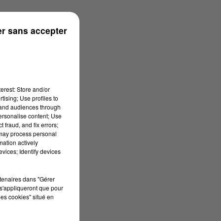
r sans accepter
erest: Store and/or
tising; Use profiles to
tand audiences through
personalise content; Use
 fraud, and fix errors;
 may process personal
mation actively
vices; Identify devices
rtenaires dans "Gérer
s'appliqueront que pour
les cookies" situé en