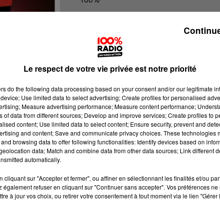
100% Radio l'agenda de l'Aude
Continue
Le respect de votre vie privée est notre priorité
ers
do the following data processing based on your consent and/or our legitimate int
device; Use limited data to select advertising; Create profiles for personalised adver
vertising; Measure advertising performance; Measure content performance; Unders
ns of data from different sources; Develop and improve services; Create profiles to 
alised content; Use limited data to select content; Ensure security, prevent and detect
ertising and content; Save and communicate privacy choices. These technologies
and browsing data to offer following functionalities: Identify devices based on infor
eolocation data; Match and combine data from other data sources; Link different de
nsmitted automatically.
cliquant sur "Accepter et fermer", ou affiner en sélectionnant les finalités et/ou pa
 également refuser en cliquant sur "Continuer sans accepter". Vos préférences ne 
tre à jour vos choix, ou retirer votre consentement à tout moment via le lien "Gérer 