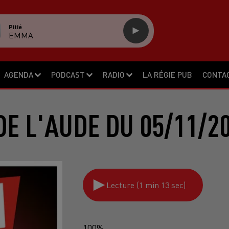
Pitié
EMMA
AGENDA
PODCAST
RADIO
LA RÉGIE PUB
CONTA
E L'AUDE DU 05/11/2
Lecture (1 min 13 sec)
100%