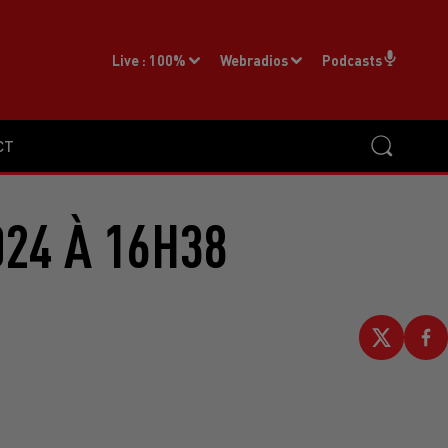
Live :
100%
Webradios
Podcasts
CT
024 À 16H38