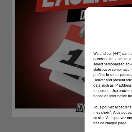
We and
our (447) partn
access information on a 
select personalised ad
statistics or combinatio
profiles to select person
Deliver and present adv
data such as IP address 
requested; Use precise g
based on information tra
Vous pouvez accepter en 
mes choix". Vous pouvez
ce site. Vous pouvez met
bas de chaque page.