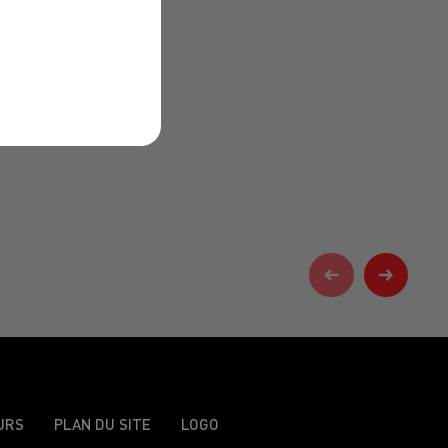
URS
PLAN DU SITE
LOGO