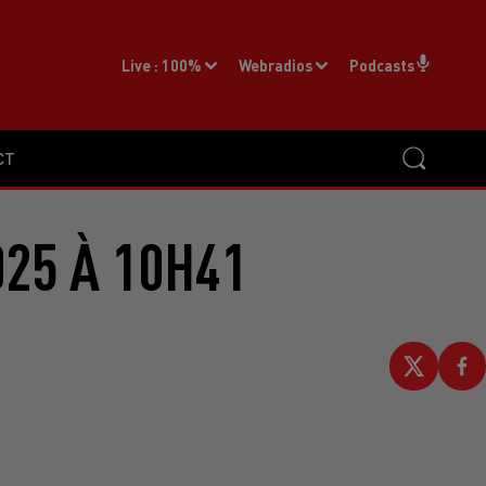
Live :
100%
Webradios
Podcasts
CT
025 À 10H41