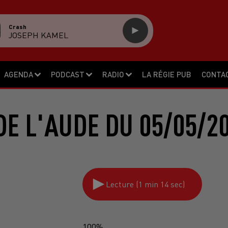
Crash
JOSEPH KAMEL
AGENDA
PODCAST
RADIO
LA RÉGIE PUB
CONTA
E L'AUDE DU 05/05/2
Lecture (1 min 14 sec)
100%