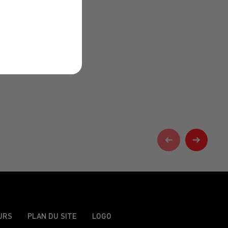
URS
PLAN DU SITE
LOGO