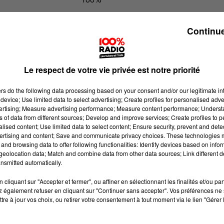
100% Radio l'agenda de l'Aude
Continue
Le respect de votre vie privée est notre priorité
ers
do the following data processing based on your consent and/or our legitimate int
device; Use limited data to select advertising; Create profiles for personalised adver
vertising; Measure advertising performance; Measure content performance; Unders
ns of data from different sources; Develop and improve services; Create profiles to 
alised content; Use limited data to select content; Ensure security, prevent and detect
ertising and content; Save and communicate privacy choices. These technologies
and browsing data to offer following functionalities: Identify devices based on infor
eolocation data; Match and combine data from other data sources; Link different de
nsmitted automatically.
cliquant sur "Accepter et fermer", ou affiner en sélectionnant les finalités et/ou pa
 également refuser en cliquant sur "Continuer sans accepter". Vos préférences ne 
tre à jour vos choix, ou retirer votre consentement à tout moment via le lien "Gérer 