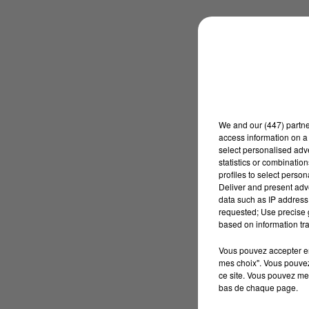
We and
our (447) partn
access information on a 
select personalised ad
statistics or combinatio
profiles to select person
Deliver and present adv
data such as IP address 
requested; Use precise g
based on information tra
Vous pouvez accepter en 
mes choix". Vous pouvez
ce site. Vous pouvez met
bas de chaque page.