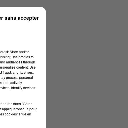
r sans accepter
erest: Store and/or
tising; Use profiles to
tand audiences through
personalise content; Use
 fraud, and fix errors;
 may process personal
mation actively
vices; Identify devices
rtenaires dans "Gérer
s'appliqueront que pour
les cookies" situé en