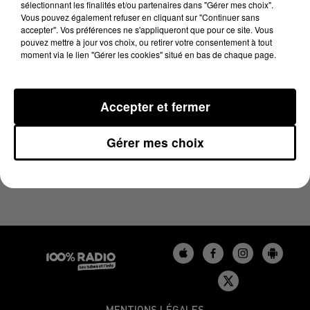
sélectionnant les finalités et/ou partenaires dans "Gérer mes choix".
5 mai 2024 - 1 min 14 sec
Vous pouvez également refuser en cliquant sur "Continuer sans
L'AGENDA DE L'AUDE DU 05/05/2024 À 09H42
accepter". Vos préférences ne s'appliqueront que pour ce site. Vous
pouvez mettre à jour vos choix, ou retirer votre consentement à tout
moment via le lien "Gérer les cookies" situé en bas de chaque page.
L'agenda de l'Aude
Accepter et fermer
Gérer mes choix
MENTIONS LÉGALES