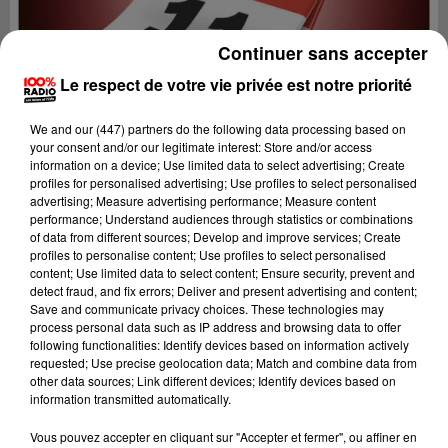
Continuer sans accepter
Le respect de votre vie privée est notre priorité
We and
our (447) partners
do the following data processing based on
your consent and/or our legitimate interest: Store and/or access
information on a device; Use limited data to select advertising; Create
profiles for personalised advertising; Use profiles to select personalised
advertising; Measure advertising performance; Measure content
performance; Understand audiences through statistics or combinations
of data from different sources; Develop and improve services; Create
profiles to personalise content; Use profiles to select personalised
content; Use limited data to select content; Ensure security, prevent and
detect fraud, and fix errors; Deliver and present advertising and content;
Lecture (1 min 14 sec)
Save and communicate privacy choices. These technologies may
process personal data such as IP address and browsing data to offer
following functionalities: Identify devices based on information actively
requested; Use precise geolocation data; Match and combine data from
other data sources; Link different devices; Identify devices based on
100%
information transmitted automatically.
100% Radio l'agenda de l'Aude
Vous pouvez accepter en cliquant sur "Accepter et fermer", ou affiner en