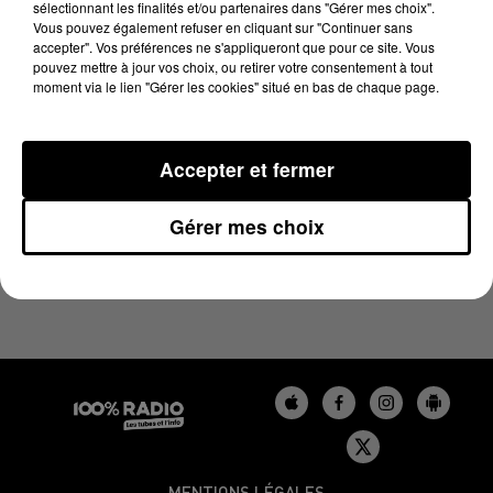
sélectionnant les finalités et/ou partenaires dans "Gérer mes choix".
4 novembre 2024 - 1 min 14 sec
Vous pouvez également refuser en cliquant sur "Continuer sans
L'AGENDA DE L'AUDE DU 04/11/2024 À 07H50
accepter". Vos préférences ne s'appliqueront que pour ce site. Vous
pouvez mettre à jour vos choix, ou retirer votre consentement à tout
moment via le lien "Gérer les cookies" situé en bas de chaque page.
L'agenda de l'Aude
Accepter et fermer
Gérer mes choix
MENTIONS LÉGALES