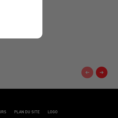
URS
PLAN DU SITE
LOGO