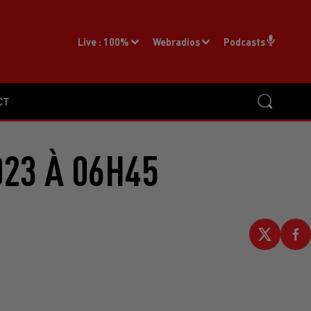
Live :
100%
Webradios
Podcasts
CT
023 À 06H45