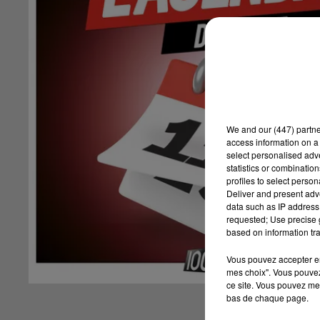
We and
our (447) partn
access information on a 
select personalised ad
statistics or combinatio
profiles to select person
Deliver and present adv
data such as IP address 
requested; Use precise g
based on information tra
Vous pouvez accepter en 
mes choix". Vous pouvez
ce site. Vous pouvez met
bas de chaque page.