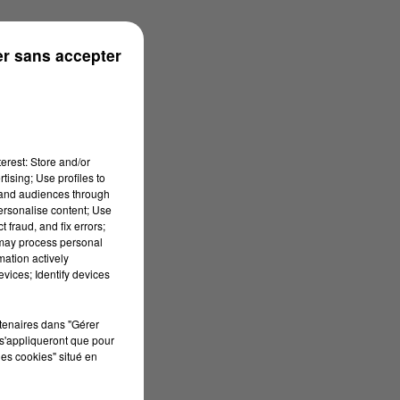
r sans accepter
erest: Store and/or
tising; Use profiles to
tand audiences through
personalise content; Use
 fraud, and fix errors;
 may process personal
mation actively
vices; Identify devices
rtenaires dans "Gérer
s'appliqueront que pour
les cookies" situé en