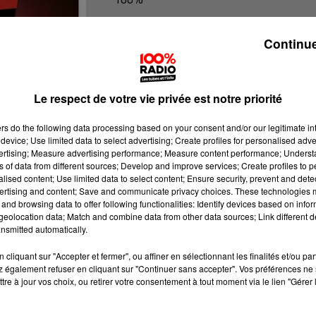
100% Radio l'agenda de l'Aude
Continue
Le respect de votre vie privée est notre priorité
ers
do the following data processing based on your consent and/or our legitimate int
device; Use limited data to select advertising; Create profiles for personalised adver
vertising; Measure advertising performance; Measure content performance; Unders
ns of data from different sources; Develop and improve services; Create profiles to 
alised content; Use limited data to select content; Ensure security, prevent and detect
ertising and content; Save and communicate privacy choices. These technologies
and browsing data to offer following functionalities: Identify devices based on infor
eolocation data; Match and combine data from other data sources; Link different de
nsmitted automatically.
cliquant sur "Accepter et fermer", ou affiner en sélectionnant les finalités et/ou pa
 également refuser en cliquant sur "Continuer sans accepter". Vos préférences ne 
tre à jour vos choix, ou retirer votre consentement à tout moment via le lien "Gérer 