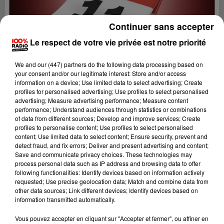
Continuer sans accepter
Le respect de votre vie privée est notre priorité
We and
our (447) partners
do the following data processing based on
your consent and/or our legitimate interest: Store and/or access
information on a device; Use limited data to select advertising; Create
profiles for personalised advertising; Use profiles to select personalised
advertising; Measure advertising performance; Measure content
performance; Understand audiences through statistics or combinations
of data from different sources; Develop and improve services; Create
profiles to personalise content; Use profiles to select personalised
content; Use limited data to select content; Ensure security, prevent and
detect fraud, and fix errors; Deliver and present advertising and content;
Lecture (7 min)
Save and communicate privacy choices. These technologies may
process personal data such as IP address and browsing data to offer
following functionalities: Identify devices based on information actively
requested; Use precise geolocation data; Match and combine data from
other data sources; Link different devices; Identify devices based on
100%
information transmitted automatically.
100% Radio l'agenda de l'Aude
Vous pouvez accepter en cliquant sur "Accepter et fermer", ou affiner en