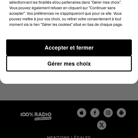
sélectionnant les finalités et/ou partenaires dans "Gérer mes choix".
4 février 2024 - 7 min
Vous pouvez également refuser en cliquant sur "Continuer sans
L'AGENDA DE L'AUDE DU 04/02/2024 À 09H40
accepter". Vos préférences ne s'appliqueront que pour ce site. Vous
pouvez mettre à jour vos choix, ou retirer votre consentement à tout
moment via le lien "Gérer les cookies" situé en bas de chaque page.
L'agenda de l'Aude
Accepter et fermer
Gérer mes choix
MENTIONS LÉGALES