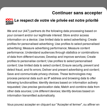
Continuer sans accepter
Le respect de votre vie privée est notre priorité
We and
our (447) partners
do the following data processing based on
your consent and/or our legitimate interest: Store and/or access
information on a device; Use limited data to select advertising; Create
profiles for personalised advertising; Use profiles to select personalised
advertising; Measure advertising performance; Measure content
performance; Understand audiences through statistics or combinations
of data from different sources; Develop and improve services; Create
profiles to personalise content; Use profiles to select personalised
content; Use limited data to select content; Ensure security, prevent and
detect fraud, and fix errors; Deliver and present advertising and content;
Lecture (1 min 15 sec)
Save and communicate privacy choices. These technologies may
process personal data such as IP address and browsing data to offer
following functionalities: Identify devices based on information actively
requested; Use precise geolocation data; Match and combine data from
other data sources; Link different devices; Identify devices based on
100%
information transmitted automatically.
100% Radio l'agenda de l'Aude
Vous pouvez accepter en cliquant sur "Accepter et fermer", ou affiner en