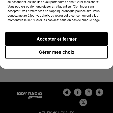
sélectionnant les finalités et/ou partenaires dans "Gérer mes choix".
3 avril 2025 - 1 min 15 sec
Vous pouvez également refuser en cliquant sur "Continuer sans
L'AGENDA DE L'AUDE DU 03/04/2025 À 10H42
accepter". Vos préférences ne s'appliqueront que pour ce site. Vous
pouvez mettre à jour vos choix, ou retirer votre consentement à tout
moment via le lien "Gérer les cookies" situé en bas de chaque page.
L'agenda de l'Aude
Accepter et fermer
Gérer mes choix
MENTIONS LÉGALES