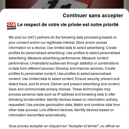
Continuer sans accepter
Le respect de votre vie privée est notre priorité
We and
our (447) partners
do the following data processing based on
your consent and/or our legitimate interest: Store and/or access
information on a device; Use limited data to select advertising; Create
profiles for personalised advertising; Use profiles to select personalised
advertising; Measure advertising performance; Measure content
performance; Understand audiences through statistics or combinations
of data from different sources; Develop and improve services; Create
profiles to personalise content; Use profiles to select personalised
content; Use limited data to select content; Ensure security, prevent and
detect fraud, and fix errors; Deliver and present advertising and content;
Lecture (1 min 14 sec)
Save and communicate privacy choices. These technologies may
process personal data such as IP address and browsing data to offer
following functionalities: Identify devices based on information actively
requested; Use precise geolocation data; Match and combine data from
other data sources; Link different devices; Identify devices based on
100%
information transmitted automatically.
100% Radio l'agenda de l'Aude
Vous pouvez accepter en cliquant sur "Accepter et fermer", ou affiner en