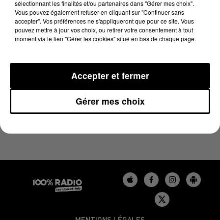
sélectionnant les finalités et/ou partenaires dans "Gérer mes choix".
2 décembre 2023 - 1 min 14 sec
Vous pouvez également refuser en cliquant sur "Continuer sans
L'AGENDA DE L'AUDE DU 02/12/2023 À 06H38
accepter". Vos préférences ne s'appliqueront que pour ce site. Vous
pouvez mettre à jour vos choix, ou retirer votre consentement à tout
moment via le lien "Gérer les cookies" situé en bas de chaque page.
L'agenda de l'Aude
Accepter et fermer
Gérer mes choix
MENTIONS LÉGALES