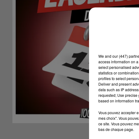
We and
our (447) partn
access information on a 
select personalised ad
statistics or combinatio
profiles to select person
Deliver and present adv
data such as IP address 
requested; Use precise g
based on information tra
Vous pouvez accepter en 
mes choix". Vous pouvez
ce site. Vous pouvez met
bas de chaque page.