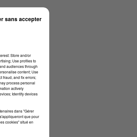
r sans accepter
erest: Store and/or
tising; Use profiles to
tand audiences through
personalise content; Use
 fraud, and fix errors;
 may process personal
mation actively
vices; Identify devices
rtenaires dans "Gérer
s'appliqueront que pour
les cookies" situé en