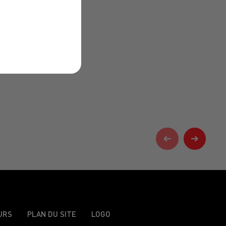
URS
PLAN DU SITE
LOGO