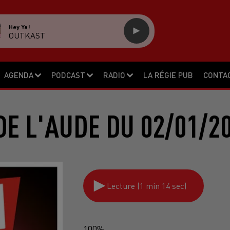
Hey Ya!
OUTKAST
AGENDA
PODCAST
RADIO
LA RÉGIE PUB
CONTA
E L'AUDE DU 02/01/2
Lecture (1 min 14 sec)
100%