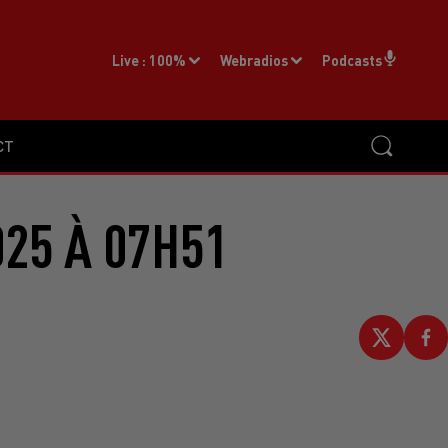
Live :
100%
Webradios
Podcasts
CT
025 À 07H51