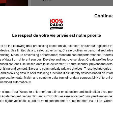
100% Radio l'agenda de l'Aude
Continue
Le respect de votre vie privée est notre priorité
ers
do the following data processing based on your consent and/or our legitimate int
device; Use limited data to select advertising; Create profiles for personalised adver
vertising; Measure advertising performance; Measure content performance; Unders
ns of data from different sources; Develop and improve services; Create profiles to 
alised content; Use limited data to select content; Ensure security, prevent and detect
ertising and content; Save and communicate privacy choices. These technologies
and browsing data to offer following functionalities: Identify devices based on infor
eolocation data; Match and combine data from other data sources; Link different de
nsmitted automatically.
cliquant sur "Accepter et fermer", ou affiner en sélectionnant les finalités et/ou pa
 également refuser en cliquant sur "Continuer sans accepter". Vos préférences ne 
tre à jour vos choix, ou retirer votre consentement à tout moment via le lien "Gérer 