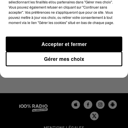
sélectionnant les finalités et/ou partenaires dans "Gérer mes choix".
1er août 2024 - 1 min 9 sec
Vous pouvez également refuser en cliquant sur "Continuer sans
L'AGENDA DE L'AUDE DU 01/08/2024 À 10H40
accepter". Vos préférences ne s'appliqueront que pour ce site. Vous
pouvez mettre à jour vos choix, ou retirer votre consentement à tout
moment via le lien "Gérer les cookies" situé en bas de chaque page.
L'agenda de l'Aude
Accepter et fermer
Gérer mes choix
MENTIONS LÉGALES