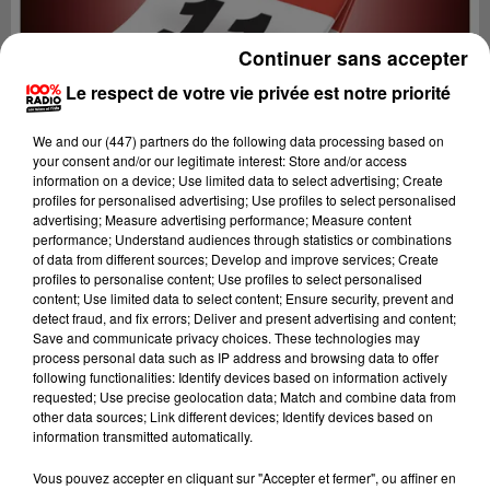
Continuer sans accepter
Le respect de votre vie privée est notre priorité
We and
our (447) partners
do the following data processing based on
your consent and/or our legitimate interest: Store and/or access
information on a device; Use limited data to select advertising; Create
profiles for personalised advertising; Use profiles to select personalised
advertising; Measure advertising performance; Measure content
performance; Understand audiences through statistics or combinations
of data from different sources; Develop and improve services; Create
profiles to personalise content; Use profiles to select personalised
content; Use limited data to select content; Ensure security, prevent and
detect fraud, and fix errors; Deliver and present advertising and content;
Lecture (1 min 9 sec)
Save and communicate privacy choices. These technologies may
process personal data such as IP address and browsing data to offer
following functionalities: Identify devices based on information actively
requested; Use precise geolocation data; Match and combine data from
other data sources; Link different devices; Identify devices based on
100%
information transmitted automatically.
100% Radio l'agenda de l'Aude
Vous pouvez accepter en cliquant sur "Accepter et fermer", ou affiner en