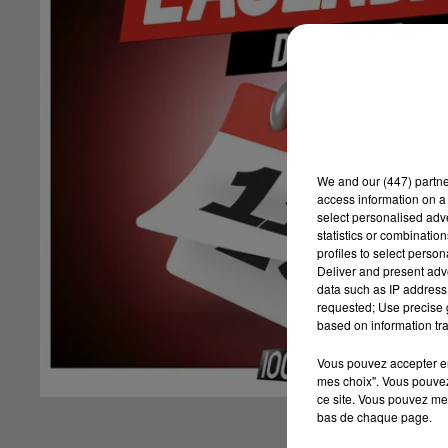
We and
our (447) partn
access information on a 
select personalised ad
statistics or combinatio
profiles to select person
Deliver and present adv
data such as IP address 
requested; Use precise g
based on information tra
Vous pouvez accepter en 
mes choix". Vous pouvez
ce site. Vous pouvez met
bas de chaque page.