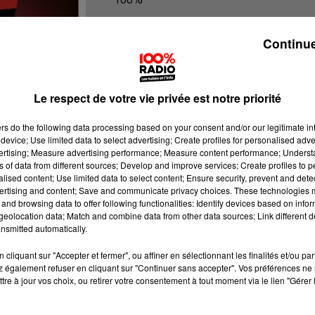
L'agenda de l'Aude
Continue
Le respect de votre vie privée est notre priorité
ers
do the following data processing based on your consent and/or our legitimate int
device; Use limited data to select advertising; Create profiles for personalised adver
vertising; Measure advertising performance; Measure content performance; Unders
ns of data from different sources; Develop and improve services; Create profiles to 
alised content; Use limited data to select content; Ensure security, prevent and detect
ertising and content; Save and communicate privacy choices. These technologies
and browsing data to offer following functionalities: Identify devices based on infor
eolocation data; Match and combine data from other data sources; Link different de
nsmitted automatically.
cliquant sur "Accepter et fermer", ou affiner en sélectionnant les finalités et/ou pa
 également refuser en cliquant sur "Continuer sans accepter". Vos préférences ne 
tre à jour vos choix, ou retirer votre consentement à tout moment via le lien "Gérer 