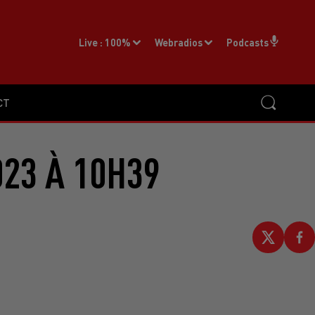
Live :
100%
Webradios
Podcasts
CT
023 À 10H39