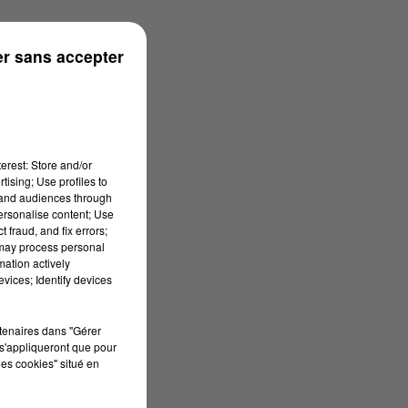
r sans accepter
erest: Store and/or
tising; Use profiles to
tand audiences through
personalise content; Use
 fraud, and fix errors;
 may process personal
mation actively
vices; Identify devices
rtenaires dans "Gérer
s'appliqueront que pour
les cookies" situé en