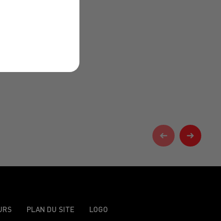
URS
PLAN DU SITE
LOGO