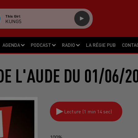
This Girl
KUNGS
AGENDA
PODCAST
RADIO
LA RÉGIE PUB
CONTA
E L'AUDE DU 01/06/2
Lecture (1 min 14 sec)
100%