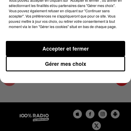
Vous pouvez accepter en cliquant sur "Accepter et fermer", ou affiner en
31 juillet 2023 - 1 min 19 sec
sélectionnant les finalités et/ou partenaires dans "Gérer mes choix".
Vous pouvez également refuser en cliquant sur "Continuer sans
L'AGENDA DE L'ARIEGE DU 31/07/2023 À
accepter". Vos préférences ne s'appliqueront que pour ce site. Vous
07H49
pouvez mettre à jour vos choix, ou retirer votre consentement à tout
moment via le lien "Gérer les cookies" situé en bas de chaque page.
L'agenda de l'Ariege
Accepter et fermer
Gérer mes choix