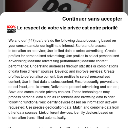
Continuer sans accepter
Le respect de votre vie privée est notre priorité
We and
our (447) partners
do the following data processing based on
your consent and/or our legitimate interest: Store and/or access
information on a device; Use limited data to select advertising; Create
profiles for personalised advertising; Use profiles to select personalised
advertising; Measure advertising performance; Measure content
performance; Understand audiences through statistics or combinations
of data from different sources; Develop and improve services; Create
profiles to personalise content; Use profiles to select personalised
content; Use limited data to select content; Ensure security, prevent and
Lecture (1 min 19 sec)
detect fraud, and fix errors; Deliver and present advertising and content;
Save and communicate privacy choices. These technologies may
process personal data such as IP address and browsing data to offer
following functionalities: Identify devices based on information actively
requested; Use precise geolocation data; Match and combine data from
100%
other data sources; Link different devices; Identify devices based on
information transmitted automatically.
100% Radio l'agenda de l'Ariege