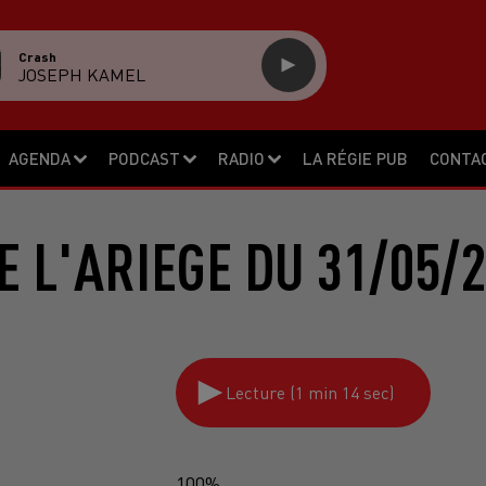
Crash
JOSEPH KAMEL
AGENDA
PODCAST
RADIO
LA RÉGIE PUB
CONTA
 L'ARIEGE DU 31/05/
Lecture (1 min 14 sec)
100%