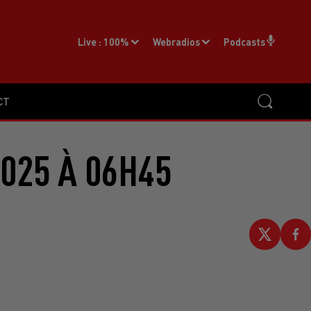
Live :
100%
Webradios
Podcasts
CT
2025 À 06H45