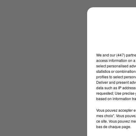
We and
our (447) partn
access information on a 
select personalised ad
statistics or combinatio
profiles to select person
Deliver and present adv
data such as IP address 
requested; Use precise g
based on information tra
Vous pouvez accepter en 
mes choix". Vous pouvez
ce site. Vous pouvez met
bas de chaque page.