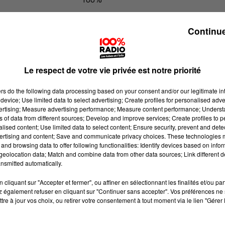
100% Radio l'agenda de l'Ariege
Continue
Le respect de votre vie privée est notre priorité
ers
do the following data processing based on your consent and/or our legitimate int
device; Use limited data to select advertising; Create profiles for personalised adver
vertising; Measure advertising performance; Measure content performance; Unders
ns of data from different sources; Develop and improve services; Create profiles to 
alised content; Use limited data to select content; Ensure security, prevent and detect
ertising and content; Save and communicate privacy choices. These technologies
and browsing data to offer following functionalities: Identify devices based on infor
eolocation data; Match and combine data from other data sources; Link different de
nsmitted automatically.
cliquant sur "Accepter et fermer", ou affiner en sélectionnant les finalités et/ou pa
 également refuser en cliquant sur "Continuer sans accepter". Vos préférences ne 
tre à jour vos choix, ou retirer votre consentement à tout moment via le lien "Gérer 