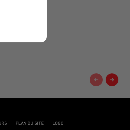
URS
PLAN DU SITE
LOGO