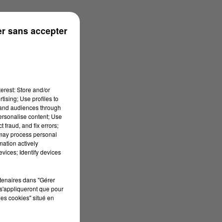
r sans accepter
erest: Store and/or
tising; Use profiles to
tand audiences through
personalise content; Use
 fraud, and fix errors;
 may process personal
mation actively
vices; Identify devices
rtenaires dans "Gérer
s'appliqueront que pour
les cookies" situé en