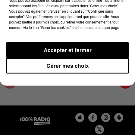
Vous pouvez accepter en cliquant sur "Accepter et fermer", ou affiner en
31 janvier 2024 - 1 min 13 sec
sélectionnant les finalités et/ou partenaires dans "Gérer mes choix".
Vous pouvez également refuser en cliquant sur "Continuer sans
L'AGENDA DE L'ARIEGE DU 31/01/2024 À
accepter". Vos préférences ne s'appliqueront que pour ce site. Vous
16H32
pouvez mettre à jour vos choix, ou retirer votre consentement à tout
moment via le lien "Gérer les cookies" situé en bas de chaque page.
L'agenda de l'Ariege
Accepter et fermer
Gérer mes choix