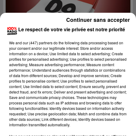
Continuer sans accepter
Le respect de votre vie privée est notre priorité
We and
our (447) partners
do the following data processing based on
your consent and/or our legitimate interest: Store and/or access
information on a device; Use limited data to select advertising; Create
profiles for personalised advertising; Use profiles to select personalised
advertising; Measure advertising performance; Measure content
performance; Understand audiences through statistics or combinations
of data from different sources; Develop and improve services; Create
profiles to personalise content; Use profiles to select personalised
content; Use limited data to select content; Ensure security, prevent and
Lecture (1 min 13 sec)
detect fraud, and fix errors; Deliver and present advertising and content;
Save and communicate privacy choices. These technologies may
process personal data such as IP address and browsing data to offer
following functionalities: Identify devices based on information actively
requested; Use precise geolocation data; Match and combine data from
100%
other data sources; Link different devices; Identify devices based on
information transmitted automatically.
100% Radio l'agenda de l'Ariege