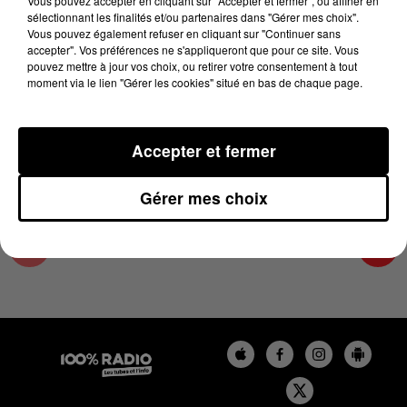
Vous pouvez accepter en cliquant sur "Accepter et fermer", ou affiner en
30 novembre 2025 - 1 min 14 sec
sélectionnant les finalités et/ou partenaires dans "Gérer mes choix".
Vous pouvez également refuser en cliquant sur "Continuer sans
L'AGENDA DE L'ARIEGE DU 30/11/2025 À
accepter". Vos préférences ne s'appliqueront que pour ce site. Vous
07H42
pouvez mettre à jour vos choix, ou retirer votre consentement à tout
moment via le lien "Gérer les cookies" situé en bas de chaque page.
L'agenda de l'Ariege
Accepter et fermer
Gérer mes choix