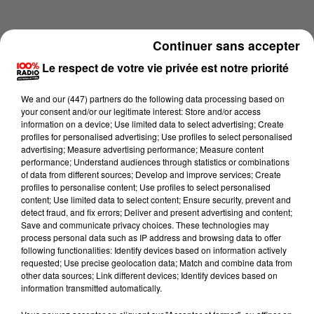
Continuer sans accepter
Le respect de votre vie privée est notre priorité
We and
our (447) partners
do the following data processing based on
your consent and/or our legitimate interest: Store and/or access
information on a device; Use limited data to select advertising; Create
profiles for personalised advertising; Use profiles to select personalised
advertising; Measure advertising performance; Measure content
performance; Understand audiences through statistics or combinations
of data from different sources; Develop and improve services; Create
profiles to personalise content; Use profiles to select personalised
content; Use limited data to select content; Ensure security, prevent and
Lecture (1 min 14 sec)
detect fraud, and fix errors; Deliver and present advertising and content;
Save and communicate privacy choices. These technologies may
process personal data such as IP address and browsing data to offer
following functionalities: Identify devices based on information actively
requested; Use precise geolocation data; Match and combine data from
100%
other data sources; Link different devices; Identify devices based on
information transmitted automatically.
100% Radio l'agenda de l'Ariege