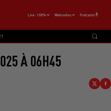
Live :
100%
Webradios
Podcasts
CT
2025 À 06H45