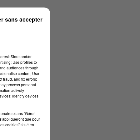
r sans accepter
erest: Store and/or
tising; Use profiles to
tand audiences through
personalise content; Use
 fraud, and fix errors;
 may process personal
mation actively
vices; Identify devices
rtenaires dans "Gérer
s'appliqueront que pour
les cookies" situé en