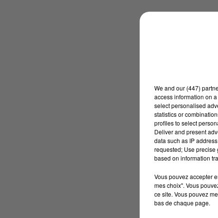
We and
our (447) partn
access information on a 
select personalised ad
statistics or combinatio
profiles to select person
Deliver and present adv
data such as IP address 
requested; Use precise g
based on information tra
Vous pouvez accepter en 
mes choix". Vous pouvez
ce site. Vous pouvez met
bas de chaque page.