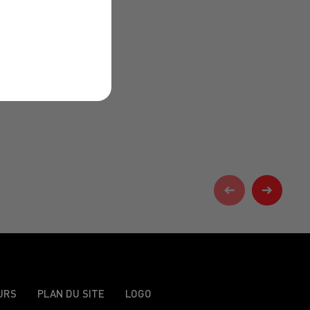
URS
PLAN DU SITE
LOGO