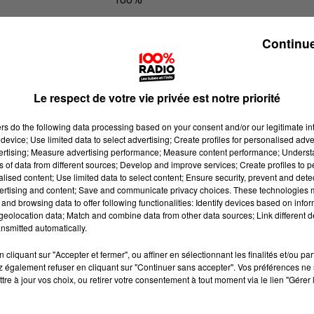
100% Radio l'agenda de l'Ariege
Continue
Le respect de votre vie privée est notre priorité
ers
do the following data processing based on your consent and/or our legitimate int
device; Use limited data to select advertising; Create profiles for personalised adver
vertising; Measure advertising performance; Measure content performance; Unders
ns of data from different sources; Develop and improve services; Create profiles to 
alised content; Use limited data to select content; Ensure security, prevent and detect
ertising and content; Save and communicate privacy choices. These technologies
and browsing data to offer following functionalities: Identify devices based on infor
eolocation data; Match and combine data from other data sources; Link different de
nsmitted automatically.
cliquant sur "Accepter et fermer", ou affiner en sélectionnant les finalités et/ou pa
 également refuser en cliquant sur "Continuer sans accepter". Vos préférences ne 
tre à jour vos choix, ou retirer votre consentement à tout moment via le lien "Gérer 