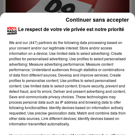
Continuer sans accepter
Le respect de votre vie privée est notre priorité
We and
our (447) partners
do the following data processing based on
your consent and/or our legitimate interest: Store and/or access
information on a device; Use limited data to select advertising; Create
profiles for personalised advertising; Use profiles to select personalised
advertising; Measure advertising performance; Measure content
performance; Understand audiences through statistics or combinations
of data from different sources; Develop and improve services; Create
profiles to personalise content; Use profiles to select personalised
content; Use limited data to select content; Ensure security, prevent and
Lecture (1 min 15 sec)
detect fraud, and fix errors; Deliver and present advertising and content;
Save and communicate privacy choices. These technologies may
process personal data such as IP address and browsing data to offer
following functionalities: Identify devices based on information actively
requested; Use precise geolocation data; Match and combine data from
100%
other data sources; Link different devices; Identify devices based on
information transmitted automatically.
100% Radio l'agenda de l'Ariege