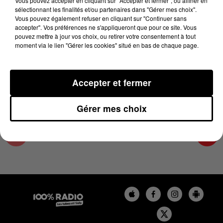
Vous pouvez accepter en cliquant sur "Accepter et fermer", ou affiner en
29 novembre 2023 - 1 min 15 sec
sélectionnant les finalités et/ou partenaires dans "Gérer mes choix".
Vous pouvez également refuser en cliquant sur "Continuer sans
L'AGENDA DE L'ARIEGE DU 29/11/2023 À
accepter". Vos préférences ne s'appliqueront que pour ce site. Vous
10H44
pouvez mettre à jour vos choix, ou retirer votre consentement à tout
moment via le lien "Gérer les cookies" situé en bas de chaque page.
L'agenda de l'Ariege
Accepter et fermer
Gérer mes choix