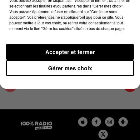
Vous pouvez accepter en cliquant sur "Accepter et fermer", ou affiner en
29 mai 2025 - 1 min 16 sec
sélectionnant les finalités et/ou partenaires dans "Gérer mes choix".
Vous pouvez également refuser en cliquant sur "Continuer sans
L'AGENDA DE L'ARIEGE DU 29/05/2025 À
accepter". Vos préférences ne s'appliqueront que pour ce site. Vous
16H42
pouvez mettre à jour vos choix, ou retirer votre consentement à tout
moment via le lien "Gérer les cookies" situé en bas de chaque page.
L'agenda de l'Ariege
Accepter et fermer
Gérer mes choix