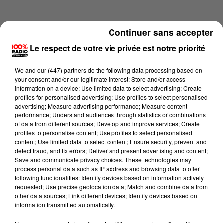
Continuer sans accepter
Le respect de votre vie privée est notre priorité
We and
our (447) partners
do the following data processing based on
your consent and/or our legitimate interest: Store and/or access
information on a device; Use limited data to select advertising; Create
profiles for personalised advertising; Use profiles to select personalised
advertising; Measure advertising performance; Measure content
performance; Understand audiences through statistics or combinations
of data from different sources; Develop and improve services; Create
profiles to personalise content; Use profiles to select personalised
content; Use limited data to select content; Ensure security, prevent and
Lecture (1 min 16 sec)
detect fraud, and fix errors; Deliver and present advertising and content;
Save and communicate privacy choices. These technologies may
process personal data such as IP address and browsing data to offer
following functionalities: Identify devices based on information actively
requested; Use precise geolocation data; Match and combine data from
100%
other data sources; Link different devices; Identify devices based on
information transmitted automatically.
100% Radio l'agenda de l'Ariege