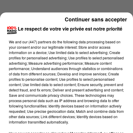
Continuer sans accepter
Le respect de votre vie privée est notre priorité
We and
our (447) partners
do the following data processing based on
your consent and/or our legitimate interest: Store and/or access
information on a device; Use limited data to select advertising; Create
profiles for personalised advertising; Use profiles to select personalised
advertising; Measure advertising performance; Measure content
performance; Understand audiences through statistics or combinations
of data from different sources; Develop and improve services; Create
profiles to personalise content; Use profiles to select personalised
content; Use limited data to select content; Ensure security, prevent and
Lecture (1 min 15 sec)
detect fraud, and fix errors; Deliver and present advertising and content;
Save and communicate privacy choices. These technologies may
process personal data such as IP address and browsing data to offer
following functionalities: Identify devices based on information actively
requested; Use precise geolocation data; Match and combine data from
100%
other data sources; Link different devices; Identify devices based on
information transmitted automatically.
100% Radio l'agenda de l'Ariege