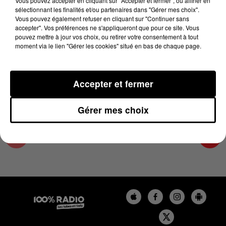
Vous pouvez accepter en cliquant sur "Accepter et fermer", ou affiner en
27 mars 2025 - 1 min 15 sec
sélectionnant les finalités et/ou partenaires dans "Gérer mes choix".
Vous pouvez également refuser en cliquant sur "Continuer sans
L'AGENDA DE L'ARIEGE DU 27/03/2025 À
accepter". Vos préférences ne s'appliqueront que pour ce site. Vous
06H47
pouvez mettre à jour vos choix, ou retirer votre consentement à tout
moment via le lien "Gérer les cookies" situé en bas de chaque page.
L'agenda de l'Ariege
Accepter et fermer
Gérer mes choix