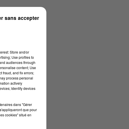
r sans accepter
erest: Store and/or
tising; Use profiles to
tand audiences through
personalise content; Use
 fraud, and fix errors;
 may process personal
mation actively
vices; Identify devices
rtenaires dans "Gérer
s'appliqueront que pour
les cookies" situé en