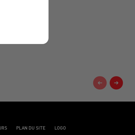
URS
PLAN DU SITE
LOGO