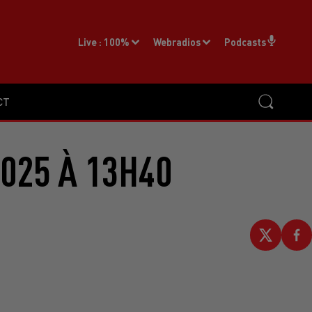
Live :
100%
Webradios
Podcasts
CT
2025 À 13H40