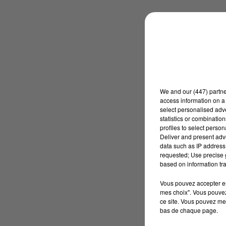
We and
our (447) partn
access information on a 
select personalised ad
statistics or combinatio
profiles to select person
Deliver and present adv
data such as IP address 
requested; Use precise g
based on information tra
Vous pouvez accepter en 
mes choix". Vous pouvez
ce site. Vous pouvez met
bas de chaque page.