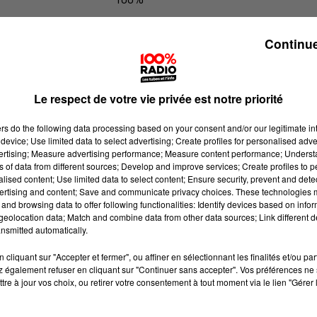
100% Radio l'agenda de l'Ariege
Continue
Le respect de votre vie privée est notre priorité
ers
do the following data processing based on your consent and/or our legitimate int
device; Use limited data to select advertising; Create profiles for personalised adver
vertising; Measure advertising performance; Measure content performance; Unders
ns of data from different sources; Develop and improve services; Create profiles to 
alised content; Use limited data to select content; Ensure security, prevent and detect
ertising and content; Save and communicate privacy choices. These technologies
and browsing data to offer following functionalities: Identify devices based on infor
eolocation data; Match and combine data from other data sources; Link different de
nsmitted automatically.
cliquant sur "Accepter et fermer", ou affiner en sélectionnant les finalités et/ou pa
 également refuser en cliquant sur "Continuer sans accepter". Vos préférences ne 
tre à jour vos choix, ou retirer votre consentement à tout moment via le lien "Gérer 