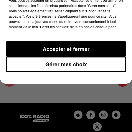
Vous pouvez accepter en cliquant sur "Accepter et fermer", ou affiner en
26 janvier 2025 - 1 min 13 sec
sélectionnant les finalités et/ou partenaires dans "Gérer mes choix".
Vous pouvez également refuser en cliquant sur "Continuer sans
L'AGENDA DE L'ARIEGE DU 26/01/2025 À
accepter". Vos préférences ne s'appliqueront que pour ce site. Vous
06H40
pouvez mettre à jour vos choix, ou retirer votre consentement à tout
moment via le lien "Gérer les cookies" situé en bas de chaque page.
L'agenda de l'Ariege
Accepter et fermer
Gérer mes choix