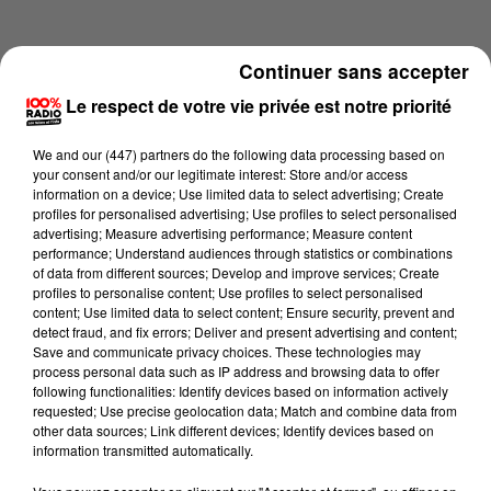
Continuer sans accepter
Le respect de votre vie privée est notre priorité
We and
our (447) partners
do the following data processing based on
your consent and/or our legitimate interest: Store and/or access
information on a device; Use limited data to select advertising; Create
profiles for personalised advertising; Use profiles to select personalised
advertising; Measure advertising performance; Measure content
performance; Understand audiences through statistics or combinations
of data from different sources; Develop and improve services; Create
profiles to personalise content; Use profiles to select personalised
content; Use limited data to select content; Ensure security, prevent and
Lecture (1 min 13 sec)
detect fraud, and fix errors; Deliver and present advertising and content;
Save and communicate privacy choices. These technologies may
process personal data such as IP address and browsing data to offer
following functionalities: Identify devices based on information actively
requested; Use precise geolocation data; Match and combine data from
100%
other data sources; Link different devices; Identify devices based on
information transmitted automatically.
100% Radio l'agenda de l'Ariege