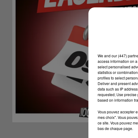
We and
our (447) partn
access information on a 
select personalised ad
statistics or combinatio
profiles to select person
Deliver and present adv
data such as IP address 
requested; Use precise g
based on information tra
Vous pouvez accepter en 
mes choix". Vous pouvez
ce site. Vous pouvez met
bas de chaque page.