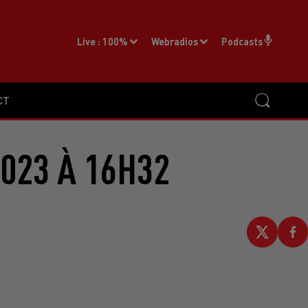
Live :
100%
Webradios
Podcasts
CT
2023 À 16H32