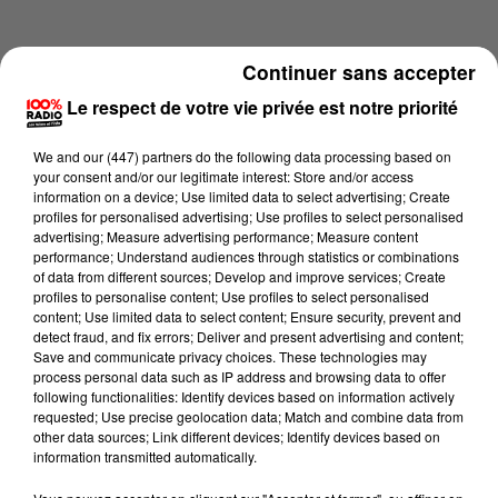
Continuer sans accepter
Le respect de votre vie privée est notre priorité
We and
our (447) partners
do the following data processing based on
your consent and/or our legitimate interest: Store and/or access
information on a device; Use limited data to select advertising; Create
profiles for personalised advertising; Use profiles to select personalised
advertising; Measure advertising performance; Measure content
performance; Understand audiences through statistics or combinations
of data from different sources; Develop and improve services; Create
profiles to personalise content; Use profiles to select personalised
content; Use limited data to select content; Ensure security, prevent and
Lecture (1 min 14 sec)
detect fraud, and fix errors; Deliver and present advertising and content;
Save and communicate privacy choices. These technologies may
process personal data such as IP address and browsing data to offer
following functionalities: Identify devices based on information actively
requested; Use precise geolocation data; Match and combine data from
100%
other data sources; Link different devices; Identify devices based on
information transmitted automatically.
100% Radio l'agenda de l'Ariege