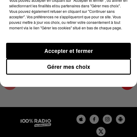
Vous pouvez accepter en cliquant sur "Accepter et fermer", ou affiner en
24 juin 2025 - 1 min 14 sec
sélectionnant les finalités et/ou partenaires dans "Gérer mes choix".
Vous pouvez également refuser en cliquant sur "Continuer sans
L'AGENDA DE L'ARIEGE DU 24/06/2025 À
accepter". Vos préférences ne s'appliqueront que pour ce site. Vous
06H47
pouvez mettre à jour vos choix, ou retirer votre consentement à tout
moment via le lien "Gérer les cookies" situé en bas de chaque page.
L'agenda de l'Ariege
Accepter et fermer
Gérer mes choix