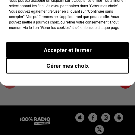
Vous pouvez accepter en cliquant sur "Accepter et fermer", ou affiner en
23 octobre 2024 - 1 min 14 sec
sélectionnant les finalités et/ou partenaires dans "Gérer mes choix".
Vous pouvez également refuser en cliquant sur "Continuer sans
L'AGENDA DE L'ARIEGE DU 23/10/2024 À
accepter". Vos préférences ne s'appliqueront que pour ce site. Vous
06H46
pouvez mettre à jour vos choix, ou retirer votre consentement à tout
moment via le lien "Gérer les cookies" situé en bas de chaque page.
L'agenda de l'Ariege
Accepter et fermer
Gérer mes choix