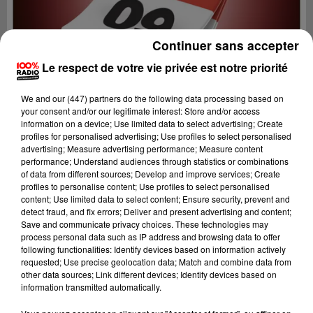
Continuer sans accepter
Le respect de votre vie privée est notre priorité
We and
our (447) partners
do the following data processing based on
your consent and/or our legitimate interest: Store and/or access
information on a device; Use limited data to select advertising; Create
profiles for personalised advertising; Use profiles to select personalised
advertising; Measure advertising performance; Measure content
performance; Understand audiences through statistics or combinations
of data from different sources; Develop and improve services; Create
profiles to personalise content; Use profiles to select personalised
content; Use limited data to select content; Ensure security, prevent and
Lecture (1 min 14 sec)
detect fraud, and fix errors; Deliver and present advertising and content;
Save and communicate privacy choices. These technologies may
process personal data such as IP address and browsing data to offer
following functionalities: Identify devices based on information actively
requested; Use precise geolocation data; Match and combine data from
100%
other data sources; Link different devices; Identify devices based on
information transmitted automatically.
100% Radio l'agenda de l'Ariege