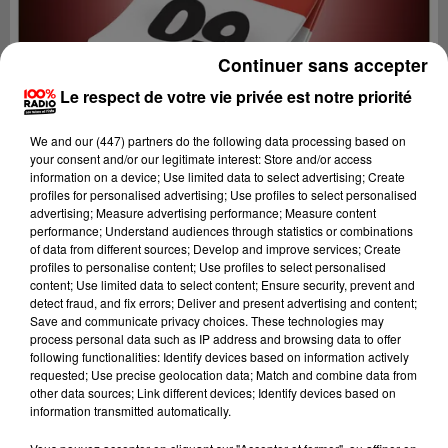
Continuer sans accepter
Le respect de votre vie privée est notre priorité
We and
our (447) partners
do the following data processing based on
your consent and/or our legitimate interest: Store and/or access
information on a device; Use limited data to select advertising; Create
profiles for personalised advertising; Use profiles to select personalised
advertising; Measure advertising performance; Measure content
performance; Understand audiences through statistics or combinations
of data from different sources; Develop and improve services; Create
profiles to personalise content; Use profiles to select personalised
content; Use limited data to select content; Ensure security, prevent and
Lecture (1 min 15 sec)
detect fraud, and fix errors; Deliver and present advertising and content;
Save and communicate privacy choices. These technologies may
process personal data such as IP address and browsing data to offer
following functionalities: Identify devices based on information actively
requested; Use precise geolocation data; Match and combine data from
100%
other data sources; Link different devices; Identify devices based on
information transmitted automatically.
100% Radio l'agenda de l'Ariege