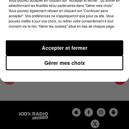
Vous pouvez accepter en cliquant sur "Accepter et fermer", ou affiner en
22 mars 2024 - 1 min 15 sec
sélectionnant les finalités et/ou partenaires dans "Gérer mes choix".
Vous pouvez également refuser en cliquant sur "Continuer sans
L'AGENDA DE L'ARIEGE DU 22/03/2024 À
accepter". Vos préférences ne s'appliqueront que pour ce site. Vous
16H36
pouvez mettre à jour vos choix, ou retirer votre consentement à tout
moment via le lien "Gérer les cookies" situé en bas de chaque page.
L'agenda de l'Ariege
Accepter et fermer
Gérer mes choix