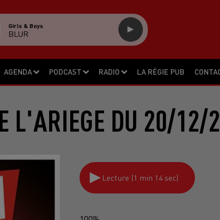
Girls & Boys
BLUR
AGENDA
PODCAST
RADIO
LA RÉGIE PUB
CONTA
 L'ARIEGE DU 20/12/
Lecture (1 min 14 sec)
100%