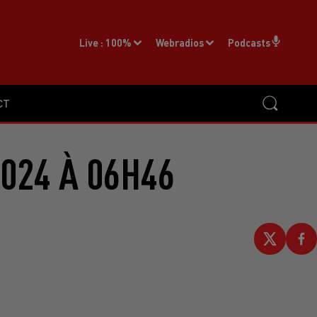
Live :
100%
Webradios
Podcasts
CT
2024 À 06H46