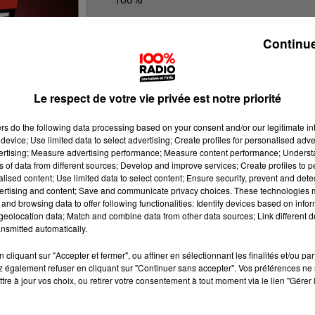
100% Radio l'agenda de l'Ariege
Continue
Le respect de votre vie privée est notre priorité
ers
do the following data processing based on your consent and/or our legitimate int
device; Use limited data to select advertising; Create profiles for personalised adver
vertising; Measure advertising performance; Measure content performance; Unders
ns of data from different sources; Develop and improve services; Create profiles to 
alised content; Use limited data to select content; Ensure security, prevent and detect
ertising and content; Save and communicate privacy choices. These technologies
and browsing data to offer following functionalities: Identify devices based on infor
eolocation data; Match and combine data from other data sources; Link different de
nsmitted automatically.
cliquant sur "Accepter et fermer", ou affiner en sélectionnant les finalités et/ou pa
 également refuser en cliquant sur "Continuer sans accepter". Vos préférences ne 
tre à jour vos choix, ou retirer votre consentement à tout moment via le lien "Gérer 