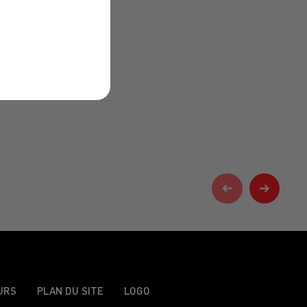
URS
PLAN DU SITE
LOGO