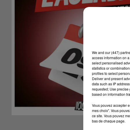
We and
our (447) partn
access information on a 
select personalised ad
statistics or combinatio
profiles to select person
Deliver and present adv
data such as IP address 
requested; Use precise g
based on information tra
Vous pouvez accepter en 
mes choix". Vous pouvez
ce site. Vous pouvez met
bas de chaque page.