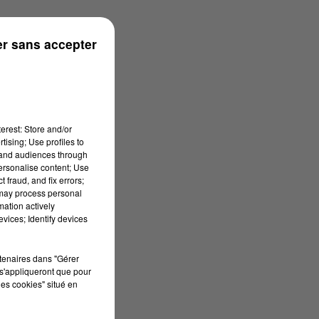
r sans accepter
erest: Store and/or
tising; Use profiles to
tand audiences through
personalise content; Use
 fraud, and fix errors;
 may process personal
mation actively
vices; Identify devices
rtenaires dans "Gérer
s'appliqueront que pour
les cookies" situé en