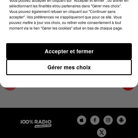
Vous pouvez accepter en cliquant sur "Accepter et fermer", ou affiner en
19 septembre 2025 - 1 min 14 sec
sélectionnant les finalités et/ou partenaires dans "Gérer mes choix".
Vous pouvez également refuser en cliquant sur "Continuer sans
L'AGENDA DE L'ARIEGE DU 19/09/2025 À
accepter". Vos préférences ne s'appliqueront que pour ce site. Vous
10H36
pouvez mettre à jour vos choix, ou retirer votre consentement à tout
moment via le lien "Gérer les cookies" situé en bas de chaque page.
L'agenda de l'Ariege
Accepter et fermer
Gérer mes choix