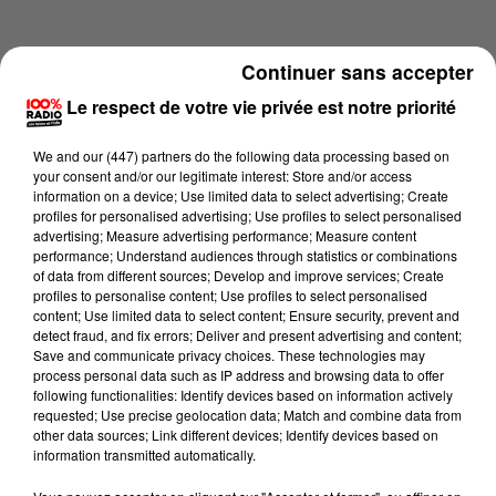
Continuer sans accepter
Le respect de votre vie privée est notre priorité
We and
our (447) partners
do the following data processing based on
your consent and/or our legitimate interest: Store and/or access
information on a device; Use limited data to select advertising; Create
profiles for personalised advertising; Use profiles to select personalised
advertising; Measure advertising performance; Measure content
performance; Understand audiences through statistics or combinations
of data from different sources; Develop and improve services; Create
profiles to personalise content; Use profiles to select personalised
content; Use limited data to select content; Ensure security, prevent and
Lecture (1 min 14 sec)
detect fraud, and fix errors; Deliver and present advertising and content;
Save and communicate privacy choices. These technologies may
process personal data such as IP address and browsing data to offer
following functionalities: Identify devices based on information actively
requested; Use precise geolocation data; Match and combine data from
100%
other data sources; Link different devices; Identify devices based on
information transmitted automatically.
100% Radio l'agenda de l'Ariege