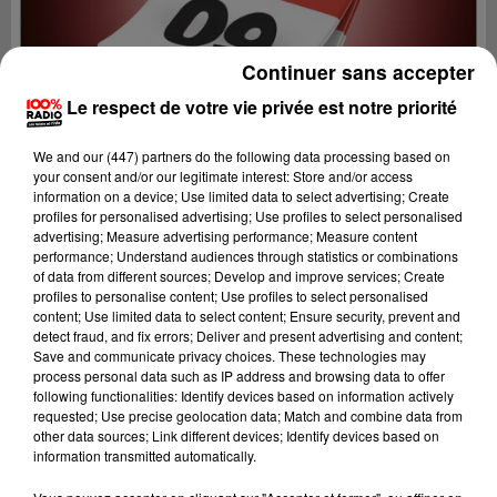
Continuer sans accepter
Le respect de votre vie privée est notre priorité
We and
our (447) partners
do the following data processing based on
your consent and/or our legitimate interest: Store and/or access
information on a device; Use limited data to select advertising; Create
profiles for personalised advertising; Use profiles to select personalised
advertising; Measure advertising performance; Measure content
performance; Understand audiences through statistics or combinations
of data from different sources; Develop and improve services; Create
profiles to personalise content; Use profiles to select personalised
content; Use limited data to select content; Ensure security, prevent and
Lecture (1 min 14 sec)
detect fraud, and fix errors; Deliver and present advertising and content;
Save and communicate privacy choices. These technologies may
process personal data such as IP address and browsing data to offer
following functionalities: Identify devices based on information actively
requested; Use precise geolocation data; Match and combine data from
100%
other data sources; Link different devices; Identify devices based on
information transmitted automatically.
100% Radio l'agenda de l'Ariege