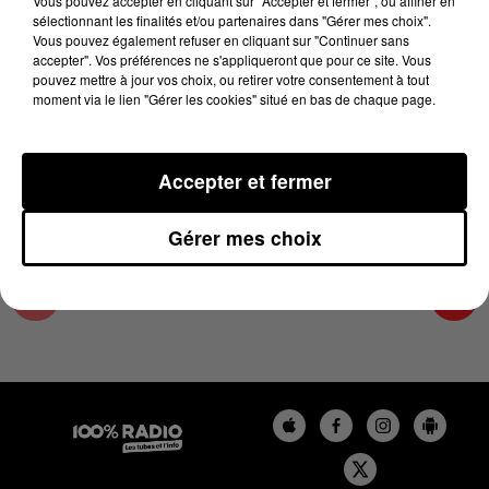
Vous pouvez accepter en cliquant sur "Accepter et fermer", ou affiner en
17 juin 2024 - 1 min 14 sec
sélectionnant les finalités et/ou partenaires dans "Gérer mes choix".
Vous pouvez également refuser en cliquant sur "Continuer sans
L'AGENDA DE L'ARIEGE DU 17/06/2024 À
accepter". Vos préférences ne s'appliqueront que pour ce site. Vous
10H38
pouvez mettre à jour vos choix, ou retirer votre consentement à tout
moment via le lien "Gérer les cookies" situé en bas de chaque page.
L'agenda de l'Ariege
Accepter et fermer
Gérer mes choix