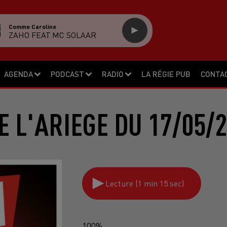
Comme Caroline
ZAHO FEAT.MC SOLAAR
AGENDA
PODCAST
RADIO
LA RÉGIE PUB
CONTA
 L'ARIEGE DU 17/05/
Lecture (1 min 15 sec)
100%