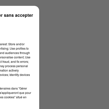
r sans accepter
erest: Store and/or
tising; Use profiles to
tand audiences through
personalise content; Use
 fraud, and fix errors;
 may process personal
mation actively
vices; Identify devices
rtenaires dans "Gérer
s'appliqueront que pour
les cookies" situé en