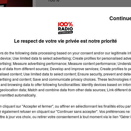
100% Radio l'agenda de l'Ariege
Continue
Le respect de votre vie privée est notre priorité
ers
do the following data processing based on your consent and/or our legitimate int
device; Use limited data to select advertising; Create profiles for personalised adver
vertising; Measure advertising performance; Measure content performance; Unders
ns of data from different sources; Develop and improve services; Create profiles to 
alised content; Use limited data to select content; Ensure security, prevent and detect
ertising and content; Save and communicate privacy choices. These technologies
and browsing data to offer following functionalities: Identify devices based on infor
eolocation data; Match and combine data from other data sources; Link different de
nsmitted automatically.
cliquant sur "Accepter et fermer", ou affiner en sélectionnant les finalités et/ou pa
 également refuser en cliquant sur "Continuer sans accepter". Vos préférences ne 
tre à jour vos choix, ou retirer votre consentement à tout moment via le lien "Gérer 