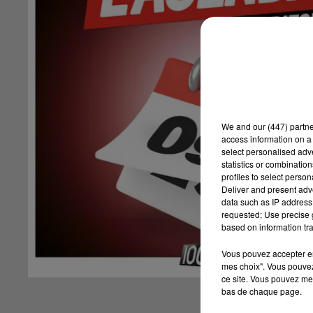
We and
our (447) partn
access information on a 
select personalised ad
statistics or combinatio
profiles to select person
Deliver and present adv
data such as IP address 
requested; Use precise g
based on information tra
Vous pouvez accepter en 
mes choix". Vous pouvez
ce site. Vous pouvez met
bas de chaque page.