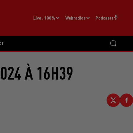
Live :
100%
Webradios
Podcasts
CT
2024 À 16H39