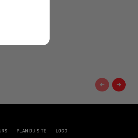
URS
PLAN DU SITE
LOGO