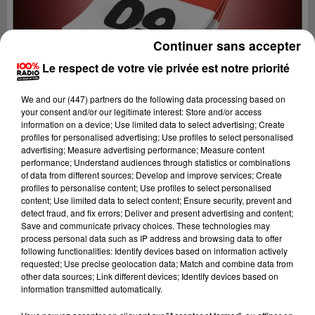
Continuer sans accepter
Le respect de votre vie privée est notre priorité
We and
our (447) partners
do the following data processing based on
your consent and/or our legitimate interest: Store and/or access
information on a device; Use limited data to select advertising; Create
profiles for personalised advertising; Use profiles to select personalised
advertising; Measure advertising performance; Measure content
performance; Understand audiences through statistics or combinations
of data from different sources; Develop and improve services; Create
profiles to personalise content; Use profiles to select personalised
content; Use limited data to select content; Ensure security, prevent and
Lecture (1 min 14 sec)
detect fraud, and fix errors; Deliver and present advertising and content;
Save and communicate privacy choices. These technologies may
process personal data such as IP address and browsing data to offer
following functionalities: Identify devices based on information actively
requested; Use precise geolocation data; Match and combine data from
100%
other data sources; Link different devices; Identify devices based on
information transmitted automatically.
100% Radio l'agenda de l'Ariege