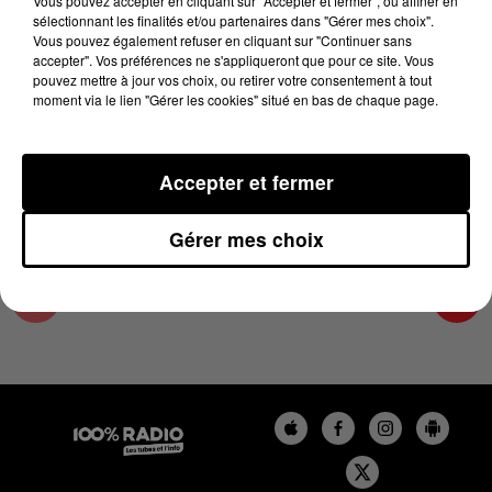
Vous pouvez accepter en cliquant sur "Accepter et fermer", ou affiner en
17 avril 2024 - 1 min 14 sec
sélectionnant les finalités et/ou partenaires dans "Gérer mes choix".
Vous pouvez également refuser en cliquant sur "Continuer sans
L'AGENDA DE L'ARIEGE DU 17/04/2024 À
accepter". Vos préférences ne s'appliqueront que pour ce site. Vous
06H46
pouvez mettre à jour vos choix, ou retirer votre consentement à tout
moment via le lien "Gérer les cookies" situé en bas de chaque page.
L'agenda de l'Ariege
Accepter et fermer
Gérer mes choix