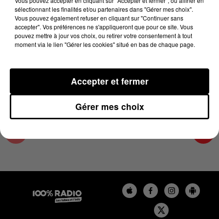
Vous pouvez accepter en cliquant sur "Accepter et fermer", ou affiner en
15 novembre 2024 - 1 min 14 sec
sélectionnant les finalités et/ou partenaires dans "Gérer mes choix".
Vous pouvez également refuser en cliquant sur "Continuer sans
L'AGENDA DE L'ARIEGE DU 15/11/2024 À
accepter". Vos préférences ne s'appliqueront que pour ce site. Vous
07H50
pouvez mettre à jour vos choix, ou retirer votre consentement à tout
moment via le lien "Gérer les cookies" situé en bas de chaque page.
L'agenda de l'Ariege
Accepter et fermer
Gérer mes choix