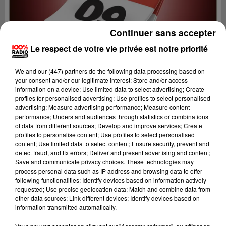
Continuer sans accepter
Le respect de votre vie privée est notre priorité
We and
our (447) partners
do the following data processing based on
your consent and/or our legitimate interest: Store and/or access
information on a device; Use limited data to select advertising; Create
profiles for personalised advertising; Use profiles to select personalised
advertising; Measure advertising performance; Measure content
performance; Understand audiences through statistics or combinations
of data from different sources; Develop and improve services; Create
profiles to personalise content; Use profiles to select personalised
content; Use limited data to select content; Ensure security, prevent and
Lecture (1 min 14 sec)
detect fraud, and fix errors; Deliver and present advertising and content;
Save and communicate privacy choices. These technologies may
process personal data such as IP address and browsing data to offer
following functionalities: Identify devices based on information actively
requested; Use precise geolocation data; Match and combine data from
100%
other data sources; Link different devices; Identify devices based on
information transmitted automatically.
100% Radio l'agenda de l'Ariege