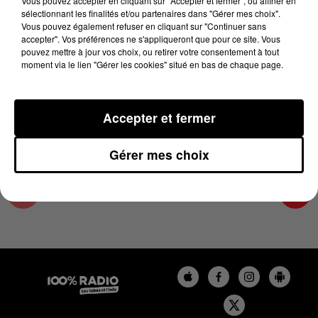
Vous pouvez accepter en cliquant sur "Accepter et fermer", ou affiner en
14 janvier 2025 - 1 min 13 sec
sélectionnant les finalités et/ou partenaires dans "Gérer mes choix".
Vous pouvez également refuser en cliquant sur "Continuer sans
L'AGENDA DE L'ARIEGE DU 14/01/2025 À
accepter". Vos préférences ne s'appliqueront que pour ce site. Vous
16H38
pouvez mettre à jour vos choix, ou retirer votre consentement à tout
moment via le lien "Gérer les cookies" situé en bas de chaque page.
L'agenda de l'Ariege
Accepter et fermer
Gérer mes choix