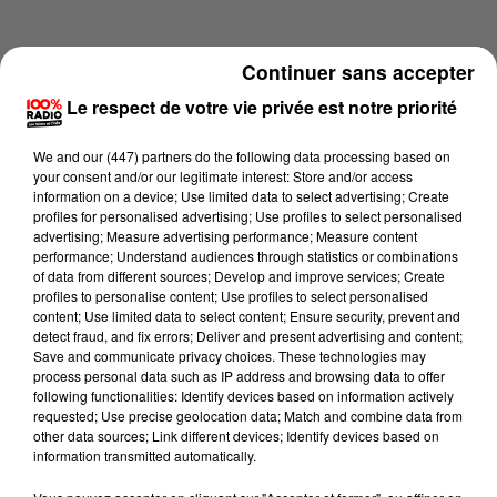
Continuer sans accepter
Le respect de votre vie privée est notre priorité
We and
our (447) partners
do the following data processing based on
your consent and/or our legitimate interest: Store and/or access
information on a device; Use limited data to select advertising; Create
profiles for personalised advertising; Use profiles to select personalised
advertising; Measure advertising performance; Measure content
performance; Understand audiences through statistics or combinations
of data from different sources; Develop and improve services; Create
profiles to personalise content; Use profiles to select personalised
content; Use limited data to select content; Ensure security, prevent and
Lecture (1 min 13 sec)
detect fraud, and fix errors; Deliver and present advertising and content;
Save and communicate privacy choices. These technologies may
process personal data such as IP address and browsing data to offer
following functionalities: Identify devices based on information actively
requested; Use precise geolocation data; Match and combine data from
100%
other data sources; Link different devices; Identify devices based on
information transmitted automatically.
100% Radio l'agenda de l'Ariege