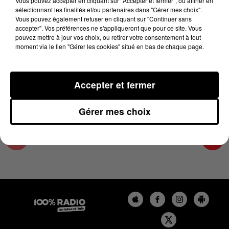
Vous pouvez accepter en cliquant sur "Accepter et fermer", ou affiner en
13 juin 2024 - 1 min 15 sec
sélectionnant les finalités et/ou partenaires dans "Gérer mes choix".
Vous pouvez également refuser en cliquant sur "Continuer sans
L'AGENDA DE L'ARIEGE DU 13/06/2024 À
accepter". Vos préférences ne s'appliqueront que pour ce site. Vous
06H47
pouvez mettre à jour vos choix, ou retirer votre consentement à tout
moment via le lien "Gérer les cookies" situé en bas de chaque page.
L'agenda de l'Ariege
Accepter et fermer
Gérer mes choix