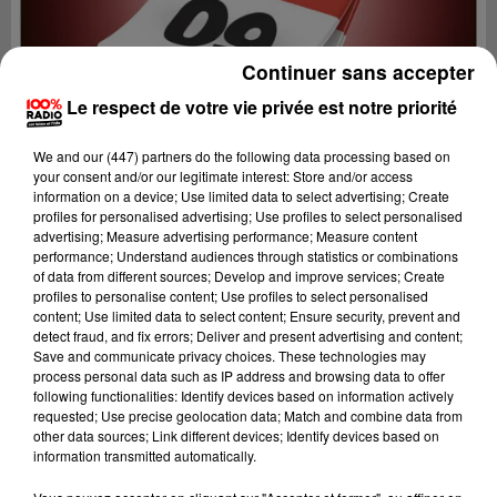
Continuer sans accepter
Le respect de votre vie privée est notre priorité
We and
our (447) partners
do the following data processing based on
your consent and/or our legitimate interest: Store and/or access
information on a device; Use limited data to select advertising; Create
profiles for personalised advertising; Use profiles to select personalised
advertising; Measure advertising performance; Measure content
performance; Understand audiences through statistics or combinations
of data from different sources; Develop and improve services; Create
profiles to personalise content; Use profiles to select personalised
content; Use limited data to select content; Ensure security, prevent and
Lecture (1 min 15 sec)
detect fraud, and fix errors; Deliver and present advertising and content;
Save and communicate privacy choices. These technologies may
process personal data such as IP address and browsing data to offer
following functionalities: Identify devices based on information actively
requested; Use precise geolocation data; Match and combine data from
100%
other data sources; Link different devices; Identify devices based on
information transmitted automatically.
100% Radio l'agenda de l'Ariege