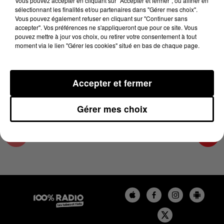
Vous pouvez accepter en cliquant sur "Accepter et fermer", ou affiner en
13 mai 2024 - 1 min 14 sec
sélectionnant les finalités et/ou partenaires dans "Gérer mes choix".
Vous pouvez également refuser en cliquant sur "Continuer sans
L'AGENDA DE L'ARIEGE DU 13/05/2024 À
accepter". Vos préférences ne s'appliqueront que pour ce site. Vous
06H47
pouvez mettre à jour vos choix, ou retirer votre consentement à tout
moment via le lien "Gérer les cookies" situé en bas de chaque page.
L'agenda de l'Ariege
Accepter et fermer
Gérer mes choix