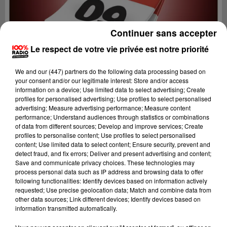
Continuer sans accepter
Le respect de votre vie privée est notre priorité
We and
our (447) partners
do the following data processing based on
your consent and/or our legitimate interest: Store and/or access
information on a device; Use limited data to select advertising; Create
profiles for personalised advertising; Use profiles to select personalised
advertising; Measure advertising performance; Measure content
performance; Understand audiences through statistics or combinations
of data from different sources; Develop and improve services; Create
profiles to personalise content; Use profiles to select personalised
content; Use limited data to select content; Ensure security, prevent and
Lecture (1 min 14 sec)
detect fraud, and fix errors; Deliver and present advertising and content;
Save and communicate privacy choices. These technologies may
process personal data such as IP address and browsing data to offer
following functionalities: Identify devices based on information actively
requested; Use precise geolocation data; Match and combine data from
100%
other data sources; Link different devices; Identify devices based on
information transmitted automatically.
100% Radio l'agenda de l'Ariege