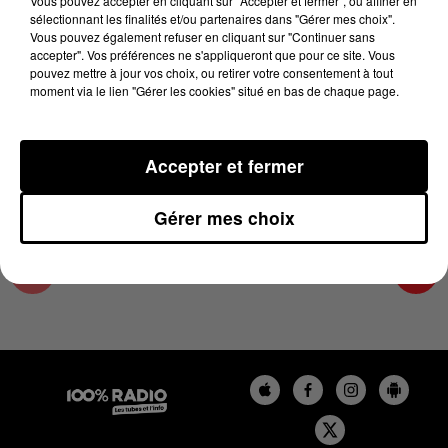
Vous pouvez accepter en cliquant sur "Accepter et fermer", ou affiner en
12 mai 2025 - 1 min 13 sec
sélectionnant les finalités et/ou partenaires dans "Gérer mes choix".
Vous pouvez également refuser en cliquant sur "Continuer sans
L'AGENDA DE L'ARIEGE DU 12/05/2025 À
accepter". Vos préférences ne s'appliqueront que pour ce site. Vous
06H47
pouvez mettre à jour vos choix, ou retirer votre consentement à tout
moment via le lien "Gérer les cookies" situé en bas de chaque page.
L'agenda de l'Ariege
Accepter et fermer
Gérer mes choix