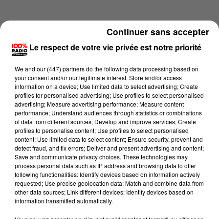
Continuer sans accepter
Le respect de votre vie privée est notre priorité
We and
our (447) partners
do the following data processing based on
your consent and/or our legitimate interest: Store and/or access
information on a device; Use limited data to select advertising; Create
profiles for personalised advertising; Use profiles to select personalised
advertising; Measure advertising performance; Measure content
performance; Understand audiences through statistics or combinations
of data from different sources; Develop and improve services; Create
profiles to personalise content; Use profiles to select personalised
content; Use limited data to select content; Ensure security, prevent and
Lecture (1 min 13 sec)
detect fraud, and fix errors; Deliver and present advertising and content;
Save and communicate privacy choices. These technologies may
process personal data such as IP address and browsing data to offer
following functionalities: Identify devices based on information actively
requested; Use precise geolocation data; Match and combine data from
100%
other data sources; Link different devices; Identify devices based on
information transmitted automatically.
100% Radio l'agenda de l'Ariege