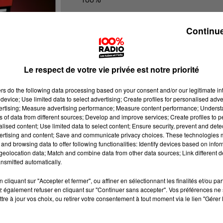
100% Radio l'agenda de l'Ariege
Continue
Le respect de votre vie privée est notre priorité
ers
do the following data processing based on your consent and/or our legitimate int
device; Use limited data to select advertising; Create profiles for personalised adver
vertising; Measure advertising performance; Measure content performance; Unders
ns of data from different sources; Develop and improve services; Create profiles to 
alised content; Use limited data to select content; Ensure security, prevent and detect
ertising and content; Save and communicate privacy choices. These technologies
and browsing data to offer following functionalities: Identify devices based on infor
eolocation data; Match and combine data from other data sources; Link different de
nsmitted automatically.
cliquant sur "Accepter et fermer", ou affiner en sélectionnant les finalités et/ou pa
 également refuser en cliquant sur "Continuer sans accepter". Vos préférences ne 
tre à jour vos choix, ou retirer votre consentement à tout moment via le lien "Gérer 