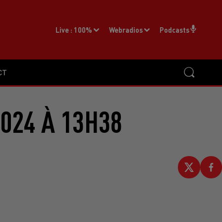
Live :
100%
Webradios
Podcasts
CT
2024 À 13H38