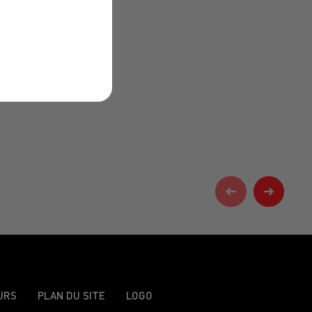
URS
PLAN DU SITE
LOGO