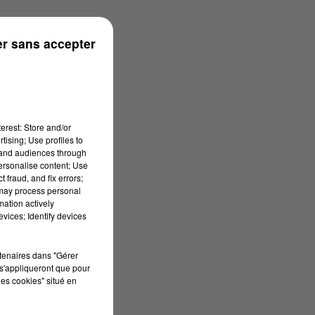
r sans accepter
erest: Store and/or
tising; Use profiles to
tand audiences through
personalise content; Use
 fraud, and fix errors;
 may process personal
mation actively
vices; Identify devices
rtenaires dans "Gérer
s'appliqueront que pour
les cookies" situé en