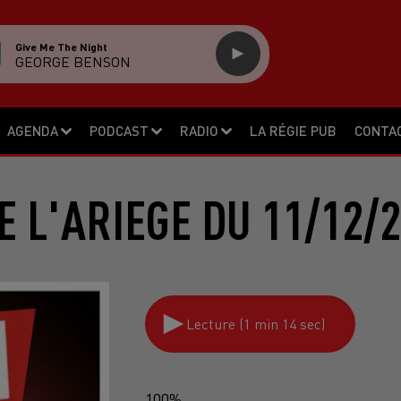
Give Me The Night
GEORGE BENSON
AGENDA
PODCAST
RADIO
LA RÉGIE PUB
CONTA
 L'ARIEGE DU 11/12/
Lecture (1 min 14 sec)
100%