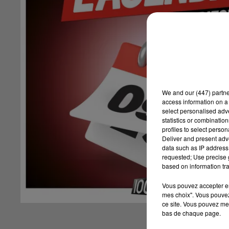
We and
our (447) partn
access information on a 
select personalised ad
statistics or combinatio
profiles to select person
Deliver and present adv
data such as IP address 
requested; Use precise g
based on information tra
Vous pouvez accepter en 
mes choix". Vous pouvez
ce site. Vous pouvez met
bas de chaque page.