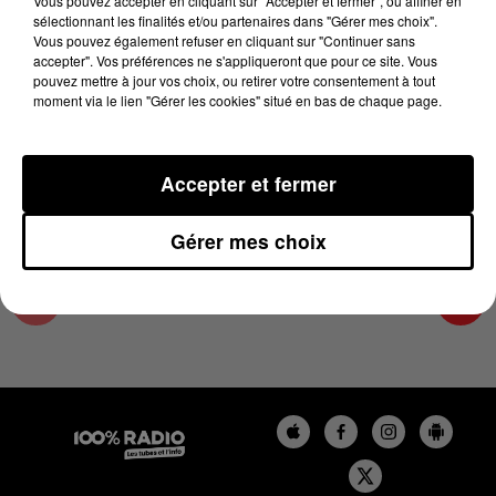
Vous pouvez accepter en cliquant sur "Accepter et fermer", ou affiner en
11 juin 2026 - 1 min 14 sec
sélectionnant les finalités et/ou partenaires dans "Gérer mes choix".
Vous pouvez également refuser en cliquant sur "Continuer sans
L'AGENDA DE L'ARIEGE DU 11/06/2026 À
accepter". Vos préférences ne s'appliqueront que pour ce site. Vous
10H40
pouvez mettre à jour vos choix, ou retirer votre consentement à tout
moment via le lien "Gérer les cookies" situé en bas de chaque page.
L'agenda de l'Ariege
Accepter et fermer
Gérer mes choix