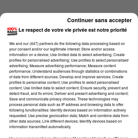
Continuer sans accepter
Le respect de votre vie privée est notre priorité
We and
our (447) partners
do the following data processing based on
your consent and/or our legitimate interest: Store and/or access
information on a device; Use limited data to select advertising; Create
profiles for personalised advertising; Use profiles to select personalised
advertising; Measure advertising performance; Measure content
performance; Understand audiences through statistics or combinations
of data from different sources; Develop and improve services; Create
profiles to personalise content; Use profiles to select personalised
content; Use limited data to select content; Ensure security, prevent and
Lecture (1 min 14 sec)
detect fraud, and fix errors; Deliver and present advertising and content;
Save and communicate privacy choices. These technologies may
process personal data such as IP address and browsing data to offer
following functionalities: Identify devices based on information actively
requested; Use precise geolocation data; Match and combine data from
100%
other data sources; Link different devices; Identify devices based on
information transmitted automatically.
L'agenda de l'Ariege du 11/06/2026 à 10h40