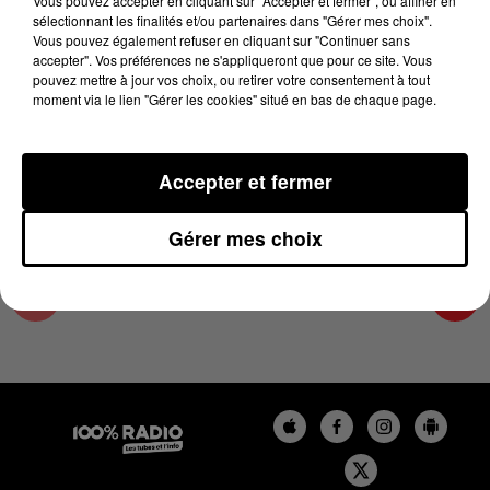
Vous pouvez accepter en cliquant sur "Accepter et fermer", ou affiner en
11 juin 2024 - 1 min 14 sec
sélectionnant les finalités et/ou partenaires dans "Gérer mes choix".
Vous pouvez également refuser en cliquant sur "Continuer sans
L'AGENDA DE L'ARIEGE DU 11/06/2024 À
accepter". Vos préférences ne s'appliqueront que pour ce site. Vous
07H50
pouvez mettre à jour vos choix, ou retirer votre consentement à tout
moment via le lien "Gérer les cookies" situé en bas de chaque page.
L'agenda de l'Ariege
Accepter et fermer
Gérer mes choix