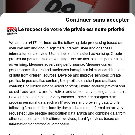
Continuer sans accepter
Le respect de votre vie privée est notre priorité
We and
our (447) partners
do the following data processing based on
your consent and/or our legitimate interest: Store and/or access
information on a device; Use limited data to select advertising; Create
profiles for personalised advertising; Use profiles to select personalised
advertising; Measure advertising performance; Measure content
performance; Understand audiences through statistics or combinations
of data from different sources; Develop and improve services; Create
profiles to personalise content; Use profiles to select personalised
content; Use limited data to select content; Ensure security, prevent and
Lecture (1 min 14 sec)
detect fraud, and fix errors; Deliver and present advertising and content;
Save and communicate privacy choices. These technologies may
process personal data such as IP address and browsing data to offer
following functionalities: Identify devices based on information actively
requested; Use precise geolocation data; Match and combine data from
100%
other data sources; Link different devices; Identify devices based on
information transmitted automatically.
100% Radio l'agenda de l'Ariege