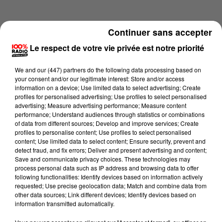
Continuer sans accepter
Le respect de votre vie privée est notre priorité
We and
our (447) partners
do the following data processing based on
your consent and/or our legitimate interest: Store and/or access
information on a device; Use limited data to select advertising; Create
profiles for personalised advertising; Use profiles to select personalised
advertising; Measure advertising performance; Measure content
performance; Understand audiences through statistics or combinations
of data from different sources; Develop and improve services; Create
profiles to personalise content; Use profiles to select personalised
content; Use limited data to select content; Ensure security, prevent and
Lecture (1 min 14 sec)
detect fraud, and fix errors; Deliver and present advertising and content;
Save and communicate privacy choices. These technologies may
process personal data such as IP address and browsing data to offer
following functionalities: Identify devices based on information actively
requested; Use precise geolocation data; Match and combine data from
100%
other data sources; Link different devices; Identify devices based on
information transmitted automatically.
100% Radio l'agenda de l'Ariege