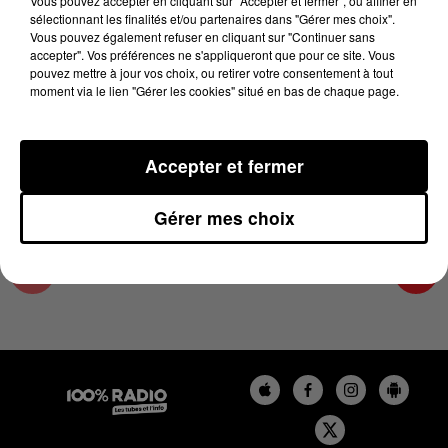
Vous pouvez accepter en cliquant sur "Accepter et fermer", ou affiner en
11 février 2025 - 1 min 14 sec
sélectionnant les finalités et/ou partenaires dans "Gérer mes choix".
Vous pouvez également refuser en cliquant sur "Continuer sans
L'AGENDA DE L'ARIEGE DU 11/02/2025 À
accepter". Vos préférences ne s'appliqueront que pour ce site. Vous
13H38
pouvez mettre à jour vos choix, ou retirer votre consentement à tout
moment via le lien "Gérer les cookies" situé en bas de chaque page.
L'agenda de l'Ariege
Accepter et fermer
Gérer mes choix